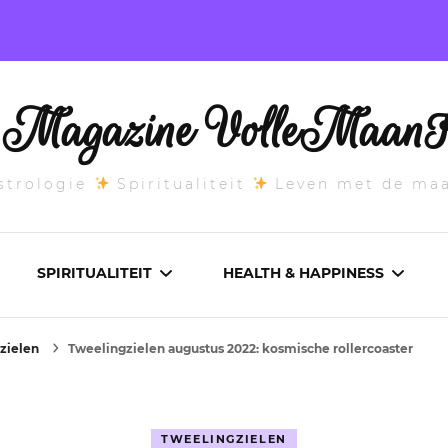
l Magazine VolleMaanK
trologie
Spiritualiteit
Leven met de ma
SPIRITUALITEIT
HEALTH & HAPPINESS
zielen
Tweelingzielen augustus 2022: kosmische rollercoaster
E MAANSTAND
CHAKRA’S
ADEMWERK
ANDEN 2026
DROMEN
AROMATHERAPIE
TWEELINGZIELEN
ASCENDANT