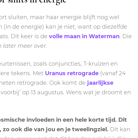
t sluiten, maar haar energie blijft nog wel
(in de energie) kan je niet, want op diezelfde
ts. Dit keer is de
volle maan in Waterman
. Die
e later meer over.
rtenissen, zoals conjuncties, T-kruizen en
dere tekens. Met
Uranus retrograde
(vanaf 24
planeten retrograde. Ook komt de
jaarlijkse
orbij’ op 13 augustus. Wens wat je droomt en
ische invloeden in een hele korte tijd. Dit
zo ook die van jou en je tweelingziel.
Dit kan