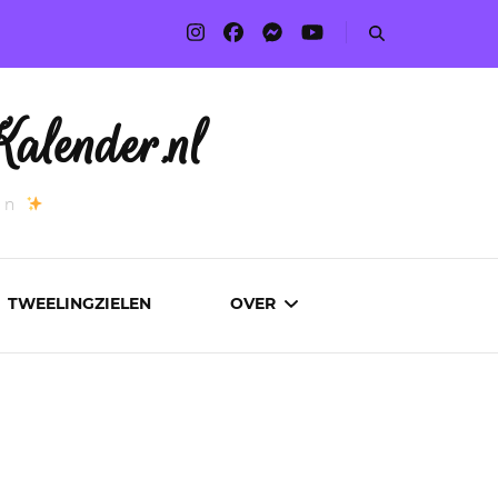
alender.nl
an
TWEELINGZIELEN
OVER
ADVERTEREN
AUTEURS