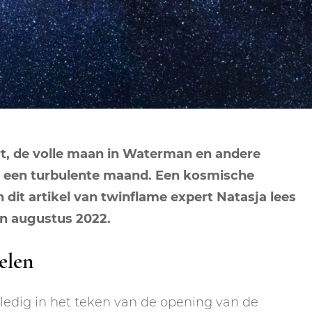
NEPTUNUS
ORAKEL
NEGENDE HUIS
PLUTO
RITUELEN
TIENDE HUIS
NIEUWE MAAN
CHIRON
SPIRIT ANIMALS
RITUELEN
ELFDE HUIS
MAAN
TAROT
VOLLE MAAN RITUE
TWAALFDE HUIS
TAROT TECHNIEKE
, de volle maan in Waterman en andere
MERCURIUS
s een turbulente maand. Een kosmische
RETROGRADE RITU
. In dit artikel van twinflame expert Natasja lees
en augustus 2022.
elen
lledig in het teken van de opening van de