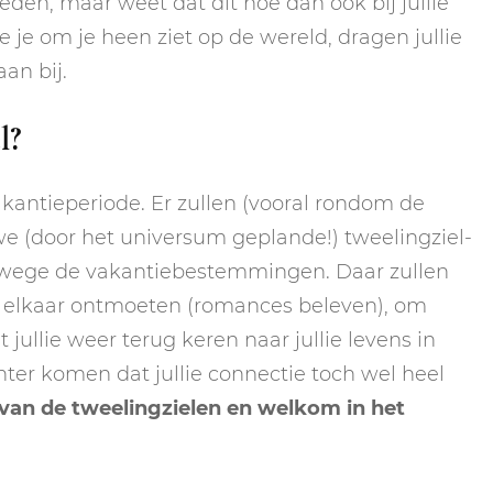
eden, maar weet dat dit hoe dan ook bij jullie
e je om je heen ziet op de wereld, dragen jullie
aan bij.
l?
akantieperiode. Er zullen (vooral rondom de
e (door het universum geplande!) tweelingziel-
nwege de vakantiebestemmingen. Daar zullen
es elkaar ontmoeten (romances beleven), om
jullie weer terug keren naar jullie levens in
ter komen dat jullie connectie toch wel heel
van de tweelingzielen en welkom in het