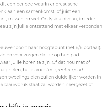
s dit een periode waarin er drastische
enk aan een samenkomst, of juist een
t, misschien wel. Op fysiek niveau, in ieder
veau zijn jullie ontzettend met elkaar verbonden
euwenpoort haar hoogtepunt (het 8/8 portaal).
zielen voor zorgen dat ze op hun pad
aar jullie horen te zijn. Of dat nou met of
mag helen, het is voor
the greater good
.
sen tweelingzielen zullen duidelijker worden in
ie blauwdruk staat zal worden neergezet of
 shifts in energie