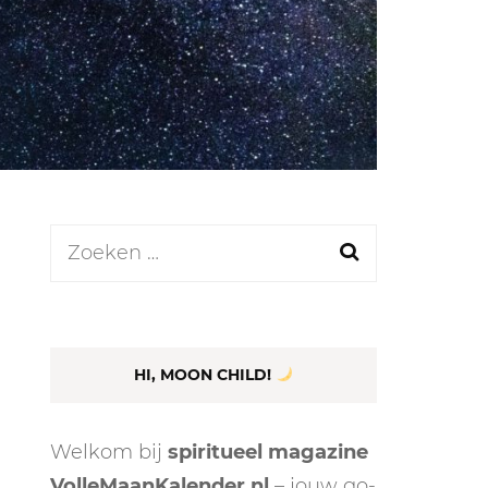
LEN
N
Zoeken
naar:
EEL
HI, MOON CHILD!
Welkom bij
spiritueel magazine
VolleMaanKalender.nl
– jouw go-