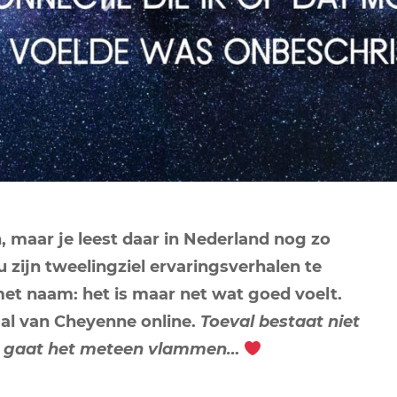
NEPTUNUS
ORAKEL
NEGENDE HUIS
PLUTO
RITUELEN
TIENDE HUIS
NIEUWE MAAN
CHIRON
SPIRIT ANIMALS
RITUELEN
ELFDE HUIS
MAAN
TAROT
VOLLE MAAN RITUE
TWAALFDE HUIS
TAROT TECHNIEKE
MERCURIUS
RETROGRADE RITU
n, maar je leest daar in Nederland nog zo
u zijn tweelingziel ervaringsverhalen te
met naam: het is maar net wat goed voelt.
aal van Cheyenne online.
Toeval bestaat niet
en gaat het meteen vlammen…