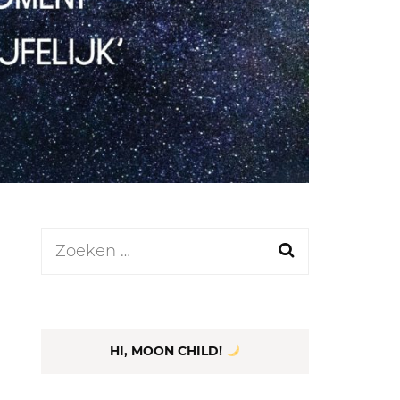
LEN
N
EEL
Zoeken
naar:
HI, MOON CHILD!