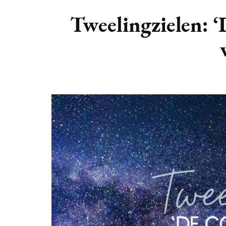
DIERENRIEM
VOLLE 
Tweelingzielen: 
PLANETEN &
NIEUWE
HEMELLICHAMEN
MAANF
ASTROLOGIE KALENDER
MAANT