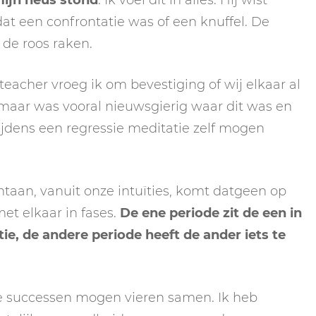
mijn neus stond
. Ik voel dit in álles. Hij wist
at een confrontatie was of een knuffel. De
 de roos raken.
 teacher vroeg ik om bevestiging of wij elkaar al
l, maar was vooral nieuwsgierig waar dit was en
ijdens een regressie meditatie zelf mogen
aan, vanuit onze intuïties, komt datgeen op
met elkaar in fases.
De ene periode zit de een in
ie, de andere periode heeft de ander iets te
e successen mogen vieren samen. Ik heb