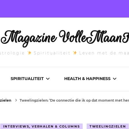
l Magazine VolleMaanK
trologie
Spiritualiteit
Leven met de ma
SPIRITUALITEIT
HEALTH & HAPPINESS
zielen
Tweelingzielen: ‘De connectie die ik op dat moment met hem
E MAANSTAND
CHAKRA’S
ADEMWERK
ANDEN 2026
DROMEN
AROMATHERAPIE
INTERVIEWS, VERHALEN & COLUMNS
TWEELINGZIELEN
ASCENDANT