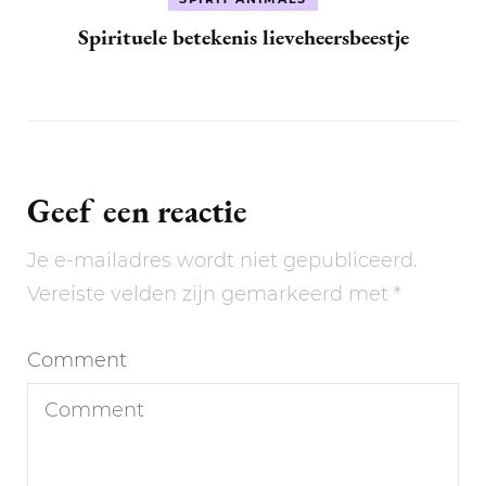
Spirituele betekenis lieveheersbeestje
Geef een reactie
Je e-mailadres wordt niet gepubliceerd.
Vereiste velden zijn gemarkeerd met
*
Comment