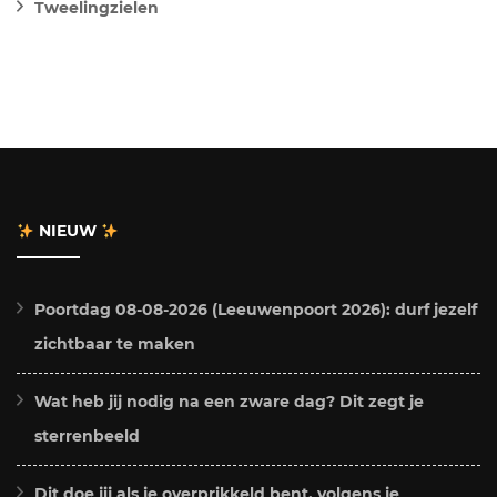
Tweelingzielen
NIEUW
Poortdag 08-08-2026 (Leeuwenpoort 2026): durf jezelf
zichtbaar te maken
Wat heb jij nodig na een zware dag? Dit zegt je
sterrenbeeld
Dit doe jij als je overprikkeld bent, volgens je