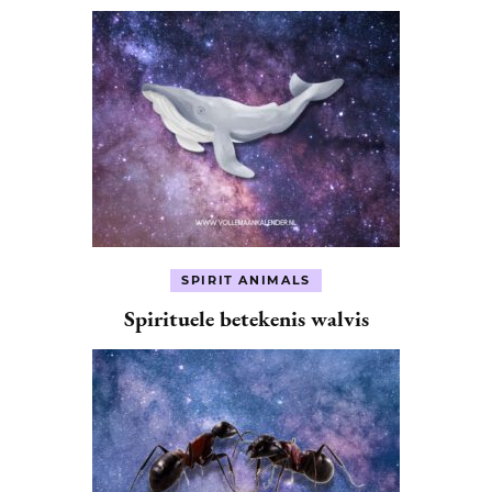
SPIRIT ANIMALS
Spirituele betekenis walvis