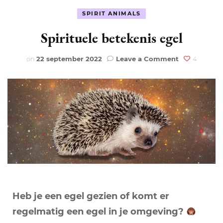
SPIRIT ANIMALS
Spirituele betekenis egel
on
on
22 september 2022
Leave a Comment
4
Spirituele
betekenis
egel
Heb je een egel gezien of komt er
regelmatig een egel in je omgeving?