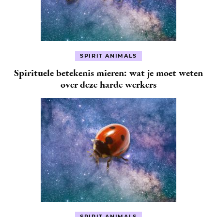
SPIRIT ANIMALS
Spirituele betekenis mieren: wat je moet weten
over deze harde werkers
SPIRIT ANIMALS