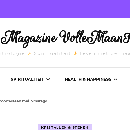
l Magazine VolleMaanK
trologie
Spiritualiteit
Leven met de ma
SPIRITUALITEIT
HEALTH & HAPPINESS
oortesteen mei: Smaragd
E MAANSTAND
CHAKRA’S
ADEMWERK
ANDEN 2026
DROMEN
AROMATHERAPIE
KRISTALLEN & STENEN
ASCENDANT