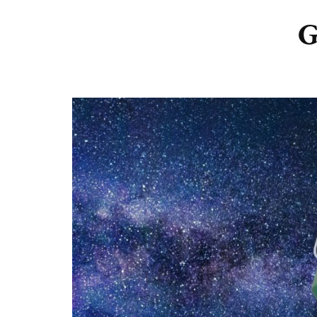
DIERENRIEM
VOLLE 
G
PLANETEN &
NIEUWE
HEMELLICHAMEN
MAANF
ASTROLOGIE KALENDER
MAANT