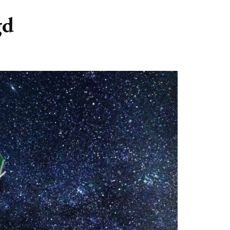
GASTBLOGGERS
gd
GEZOCHT!
REVIEWS
INTERVIEWS
NIEUWS
(BULLET) JOURNALLING
SAMENWERKEN
DUURZAAMHEID
CONTACT
WILDPLUKKEN