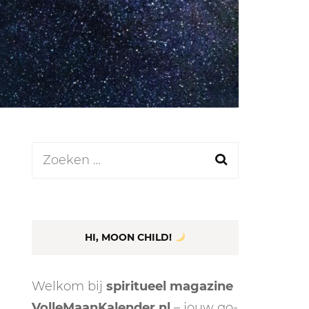
LEN
N
Zoeken
naar:
EEL
HI, MOON CHILD!
Welkom bij
spiritueel magazine
VolleMaanKalender.nl
– jouw go-