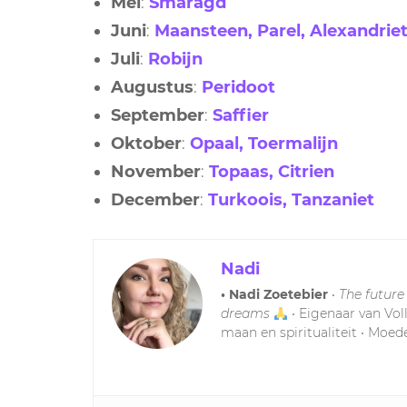
Mei
:
Smaragd
Juni
:
Maansteen, Parel, Alexandrie
Juli
:
Robijn
Augustus
:
Peridoot
September
:
Saffier
Oktober
:
Opaal, Toermalijn
November
:
Topaas, Citrien
December
:
Turkoois, Tanzaniet
Nadi
• Nadi Zoetebier
•
The future
dreams
• Eigenaar van Vol
maan en spiritualiteit • Moede