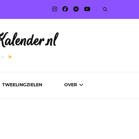
alender.nl
an
TWEELINGZIELEN
OVER
ADVERTEREN
AUTEURS