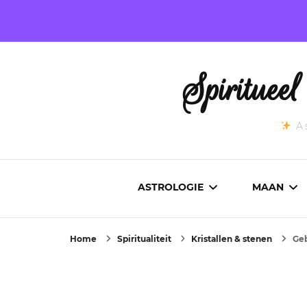
Spirituee
As
ASTROLOGIE
MAAN
Home
Spiritualiteit
Kristallen & stenen
Geb
ASTROCARTOGRAFIE
ACTUEL
GEBOORTEHOROSCOOP
MAANST