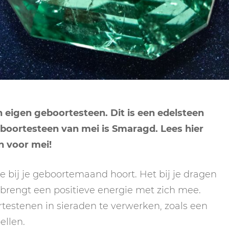
NEPTUNUS
ORAKEL
NEGENDE HUIS
PLUTO
RITUELEN
TIENDE HUIS
NIEUWE MAAN
CHIRON
SPIRIT ANIMALS
RITUELEN
ELFDE HUIS
MAAN
TAROT
VOLLE MAAN RITUE
TWAALFDE HUIS
TAROT TECHNIEKE
n eigen geboortesteen. Dit is een edelsteen
MERCURIUS
geboortesteen van
mei
is Smaragd. Lees hier
RETROGRADE RITU
en voor
mei
!
e bij je geboortemaand hoort. Het bij je dragen
brengt een positieve energie met zich mee.
testenen in sieraden te verwerken, zoals een
ellen.