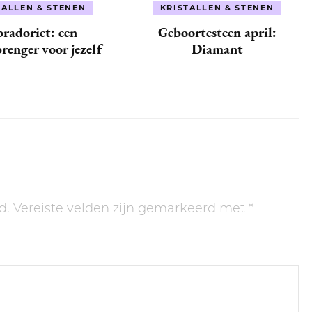
TALLEN & STENEN
KRISTALLEN & STENEN
radoriet: een
Geboortesteen april:
renger voor jezelf
Diamant
d.
Vereiste velden zijn gemarkeerd met
*