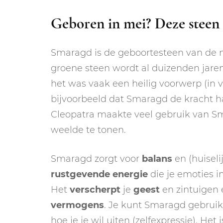
Geboren in mei? Deze steen 
Smaragd is de geboortesteen van de 
groene steen wordt al duizenden jare
het was vaak een heilig voorwerp (in
bijvoorbeeld dat Smaragd de kracht h
Cleopatra maakte veel gebruik van Sm
weelde te tonen.
Smaragd zorgt voor
balans
en (huiseli
rustgevende
energie
die je emoties in
Het
verscherpt
je
geest
en zintuigen
vermogens
. Je kunt Smaragd gebruik
hoe je je wil uiten (zelfexpressie). Het