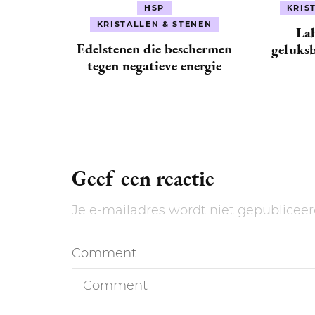
HSP
KRIS
KRISTALLEN & STENEN
Lab
Edelstenen die beschermen
geluksb
tegen negatieve energie
Geef een reactie
Je e-mailadres wordt niet gepubliceer
Comment