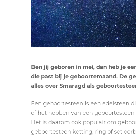
Ben jij geboren in mei, dan heb je ee
die past bij je geboortemaand. De 
alles over Smaragd als geboorteste
Een geboortesteen is een edelsteen di
of het hebben van een geboortesteen 
Het is daarom ook populair om geboor
geboortesteen ketting, ring of set oorb