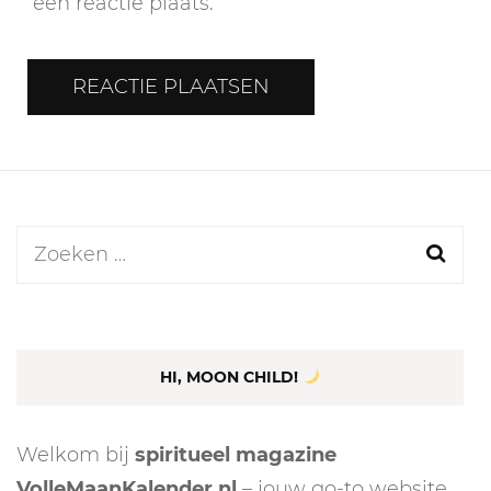
een reactie plaats.
Zoeken
naar:
HI, MOON CHILD!
Welkom bij
spiritueel magazine
VolleMaanKalender.nl
– jouw go-to website