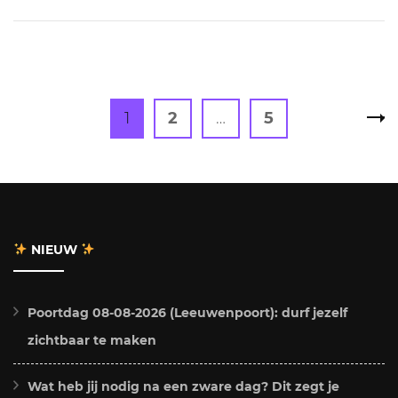
Berichten
Page
Page
Page
1
2
…
5
paginering
NIEUW
Poortdag 08-08-2026 (Leeuwenpoort): durf jezelf
zichtbaar te maken
Wat heb jij nodig na een zware dag? Dit zegt je