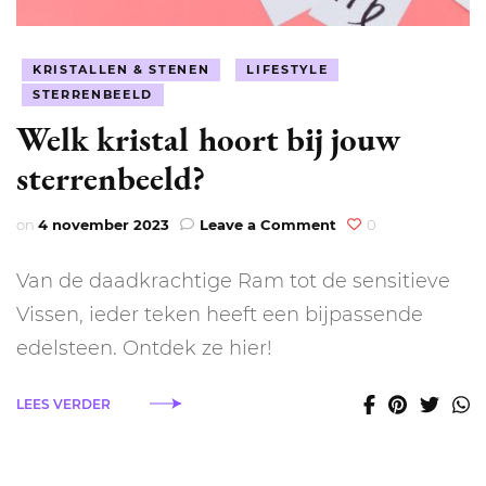
KRISTALLEN & STENEN
LIFESTYLE
STERRENBEELD
Welk kristal hoort bij jouw
sterrenbeeld?
on
on
4 november 2023
Leave a Comment
0
Welk
kristal
Van de daadkrachtige Ram tot de sensitieve
hoort
bij
Vissen, ieder teken heeft een bijpassende
jouw
edelsteen. Ontdek ze hier!
sterrenbeeld?
LEES VERDER