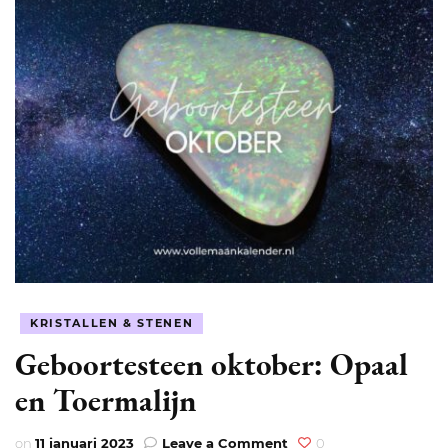
KRISTALLEN & STENEN
Geboortesteen oktober: Opaal
en Toermalijn
on
on
11 januari 2023
Leave a Comment
0