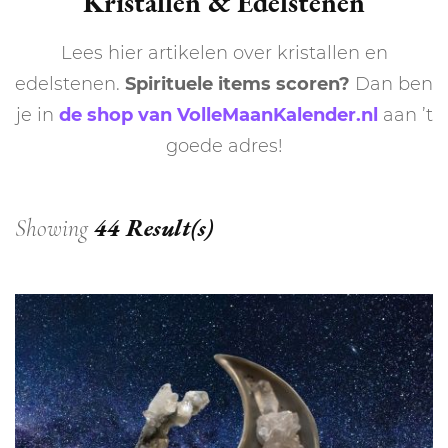
Kristallen & Edelstenen
Lees hier artikelen over kristallen en
edelstenen.
Spirituele items scoren?
Dan ben
je in
de shop van VolleMaanKalender.nl
aan ’t
goede adres!
44 Result(s)
Showing