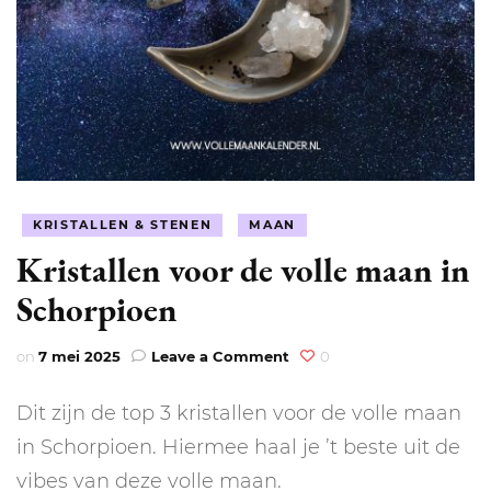
KRISTALLEN & STENEN
MAAN
Kristallen voor de volle maan in
Schorpioen
on
on
7 mei 2025
Leave a Comment
0
Kristallen
voor
Dit zijn de top 3 kristallen voor de volle maan
de
volle
in Schorpioen. Hiermee haal je ’t beste uit de
maan
vibes van deze volle maan.
in