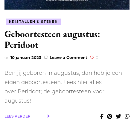
KRISTALLEN & STENEN
Geboortesteen augustus:
Peridoot
on
on
10 januari 2023
Leave a Comment
0
Geboortesteen
augustus:
Ben jij geboren in augustus, dan heb je een
Peridoot
eigen geboortesteen. Lees hier alles
over Peridoot; de geboortesteen voor
augustus!
LEES VERDER