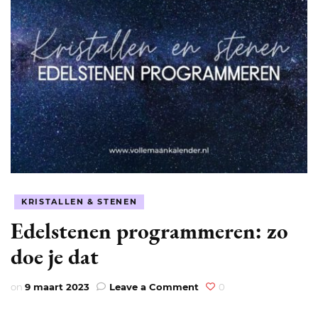
KRISTALLEN & STENEN
Edelstenen programmeren: zo
doe je dat
on
on
9 maart 2023
Leave a Comment
0
Edelstenen
programmeren: