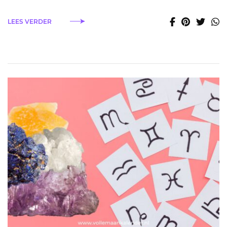
Schorpioen
LEES VERDER