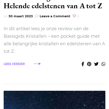
Helende edelstenen van A tot Z
on
on
30 maart 2023
Leave a Comment
0
Review:
Basisgids
In dit artikel lees je onze review van de
kristallen
–
Basisgids Kristallen – een pocket guide met
Helende
alle belangrijke kristallen en edelstenen van A
edelstenen
van
tot Z.
A
tot
LEES VERDER
Z