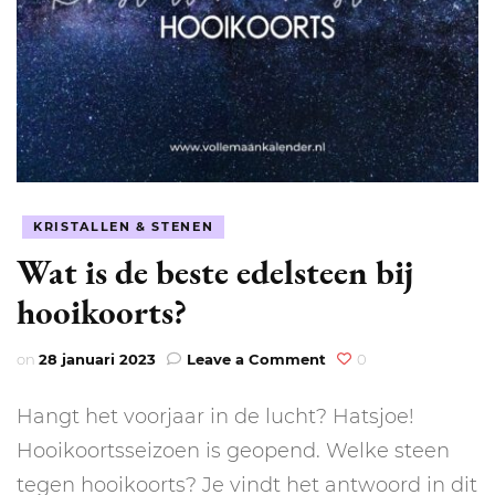
KRISTALLEN & STENEN
Wat is de beste edelsteen bij
hooikoorts?
on
on
28 januari 2023
Leave a Comment
0
Wat
is
Hangt het voorjaar in de lucht? Hatsjoe!
de
beste
Hooikoortsseizoen is geopend. Welke steen
edelsteen
tegen hooikoorts? Je vindt het antwoord in dit
bij