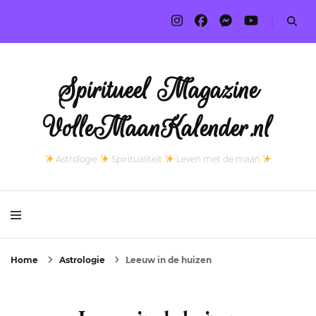
Spiritueel Magazine
VolleMaanKalender.nl
Astrologie
Spiritualiteit
Leven met de maan
Home
Astrologie
Leeuw in de huizen