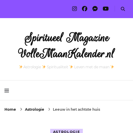
Spiritueel Magazine
VolleMaanKalender.nl
Astrologie
Spiritualiteit
Leven met de maan
Home
Astrologie
Leeuw in het achtste huis
ASTROLOGIE