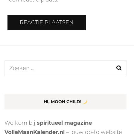
Zoeken
naar:
HI, MOON CHILD!
Welkom bij
spiritueel magazine
VolleMaanKalender.nl
– jouw go-to website