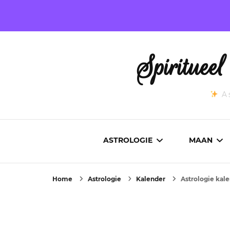
Spirituee
As
ASTROLOGIE
MAAN
Home
Astrologie
Kalender
Astrologie kal
ASTROCARTOGRAFIE
ACTUEL
GEBOORTEHOROSCOOP
MAANST