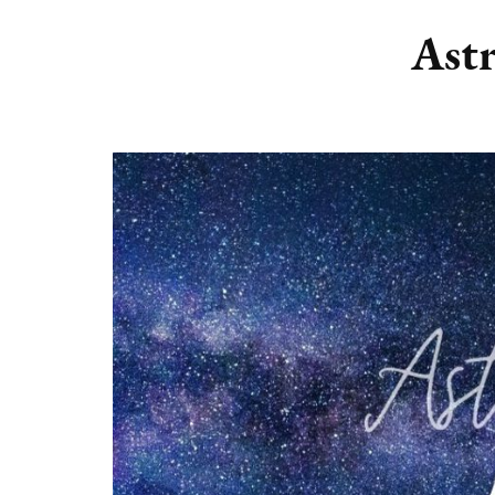
DIERENRIEM
VOLLE 
Astr
PLANETEN &
NIEUWE
HEMELLICHAMEN
MAANF
ASTROLOGIE KALENDER
MAANT