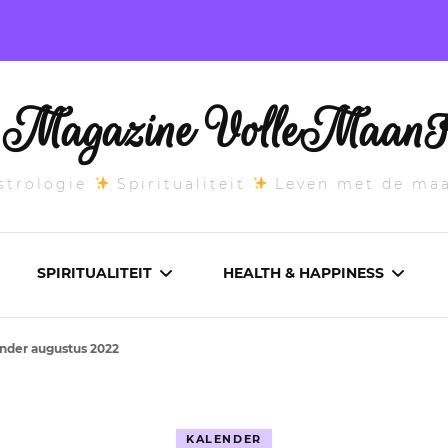
l Magazine VolleMaanK
trologie
Spiritualiteit
Leven met de ma
SPIRITUALITEIT
HEALTH & HAPPINESS
ender augustus 2022
E MAANSTAND
CHAKRA’S
ADEMWERK
ANDEN 2026
DROMEN
AROMATHERAPIE
KALENDER
ASCENDANT