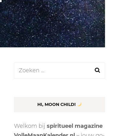
LEN
N
Zoeken
naar:
EEL
HI, MOON CHILD!
Welkom bij
spiritueel magazine
VolleMaanKalender.nl
– jouw go-