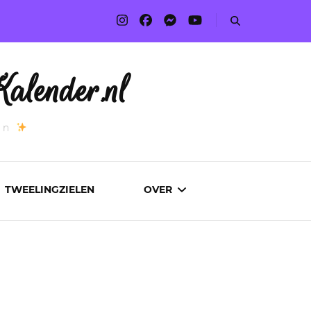
alender.nl
an
TWEELINGZIELEN
OVER
ADVERTEREN
AUTEURS