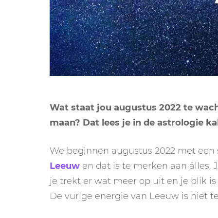
Wat staat jou augustus 2022 te wach
maan? Dat lees je in de astrologie k
We beginnen augustus 2022 met een sp
Leeuw
en dat is te merken aan álles. J
je trekt er wat meer op uit en je blik 
De vurige energie van Leeuw is niet t