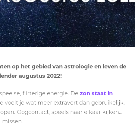
NEPTUNUS
ORAKEL
NEGENDE HUIS
PLUTO
RITUELEN
TIENDE HUIS
NIEUWE MAAN
CHIRON
SPIRIT ANIMALS
RITUELEN
ELFDE HUIS
MAAN
TAROT
VOLLE MAAN RITUE
TWAALFDE HUIS
TAROT TECHNIEKE
ten op het gebied van astrologie en leven de
MERCURIUS
alender augustus 2022!
RETROGRADE RITU
eelse, flirterige energie. De
zon staat in
e voelt je wat meer extravert dan gebruikelijk,
is open. Oogcontact, speels naar elkaar kijken…
e missen.