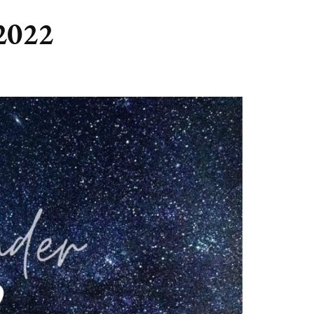
GASTBLOGGERS
 2022
GEZOCHT!
REVIEWS
INTERVIEWS
NIEUWS
(BULLET) JOURNALLING
SAMENWERKEN
DUURZAAMHEID
CONTACT
WILDPLUKKEN