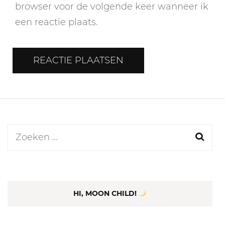
browser voor de volgende keer wanneer ik
een reactie plaats.
Zoeken
naar:
HI, MOON CHILD!