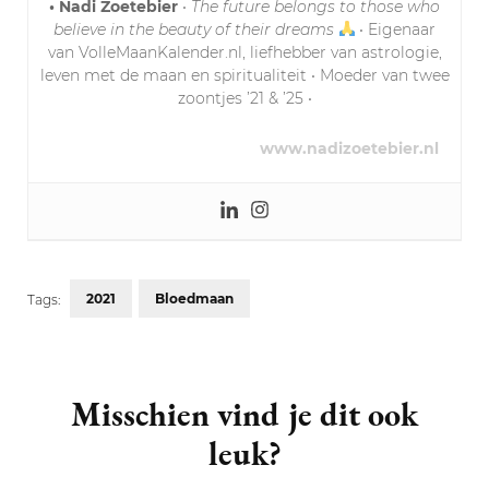
• Nadi Zoetebier
•
The future belongs to those who
believe in the beauty of their dreams
• Eigenaar
van VolleMaanKalender.nl, liefhebber van astrologie,
leven met de maan en spiritualiteit • Moeder van twee
zoontjes ’21 & ’25 •
www.nadizoetebier.nl
2021
Bloedmaan
Tags:
Post
Navigation
Misschien vind je dit ook
leuk?