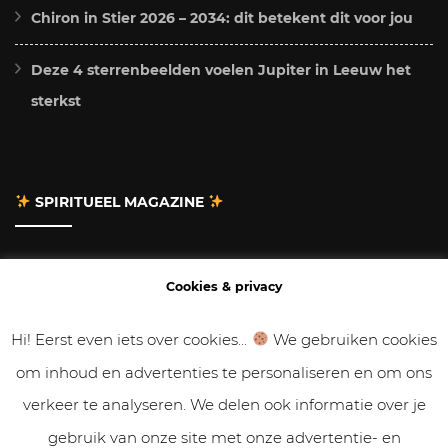
Chiron in Stier 2026 – 2034: dit betekent dit voor jou
Deze 4 sterrenbeelden voelen Jupiter in Leeuw het
sterkst
SPIRITUEEL MAGAZINE
Adverteren
Cookies & privacy
Contact
Hi! Eerst even iets over cookies...
We gebruiken cookies
om inhoud en advertenties te personaliseren en om ons
Gastbloggen
verkeer te analyseren. We delen ook informatie over je
Samenwerken
gebruik van onze site met onze advertentie- en