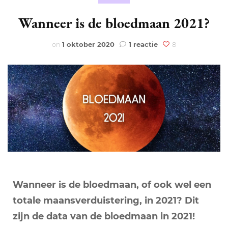
Wanneer is de bloedmaan 2021?
op
on
1 oktober 2020
1 reactie
8
Wanneer
is
de
bloedmaan
2021?
Wanneer is de bloedmaan, of ook wel een
totale maansverduistering, in 2021? Dit
zijn de data van de bloedmaan in 2021!