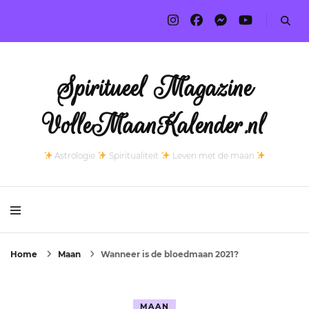
Spiritueel Magazine
VolleMaanKalender.nl
Astrologie
Spiritualiteit
Leven met de maan
Home
Maan
Wanneer is de bloedmaan 2021?
MAAN