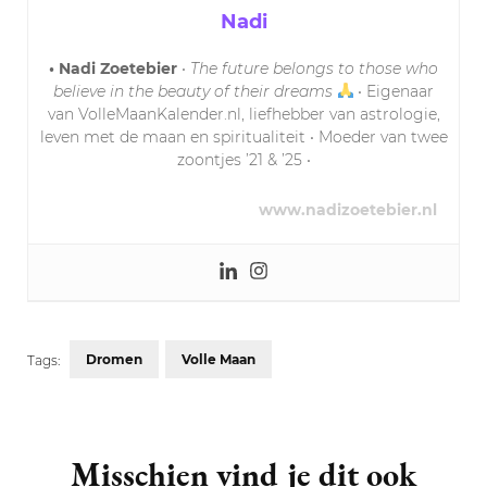
Nadi
• Nadi Zoetebier
•
The future belongs to those who
believe in the beauty of their dreams
• Eigenaar
van VolleMaanKalender.nl, liefhebber van astrologie,
leven met de maan en spiritualiteit • Moeder van twee
zoontjes ’21 & ’25 •
www.nadizoetebier.nl
Dromen
Volle Maan
Tags:
Post
Navigation
Misschien vind je dit ook