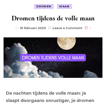
DROMEN
MAAN
Dromen tijdens de volle maan
on
on
19 februari 2020
Leave a Comment
0
Dromen
tijdens
de
volle
maan
De nachten tijdens de volle maan: je
slaapt doorgaans onrustiger, je dromen