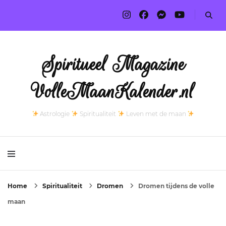
Spiritueel Magazine
VolleMaanKalender.nl
Astrologie
Spiritualiteit
Leven met de maan
Home
Spiritualiteit
Dromen
Dromen tijdens de volle
maan