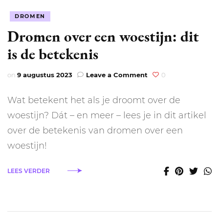
DROMEN
Dromen over een woestijn: dit
is de betekenis
on
on
9 augustus 2023
Leave a Comment
0
Dromen
over
Wat betekent het als je droomt over de
een
woestijn:
woestijn? Dát – en meer – lees je in dit artikel
dit
over de betekenis van dromen over een
is
de
woestijn!
betekenis
LEES VERDER