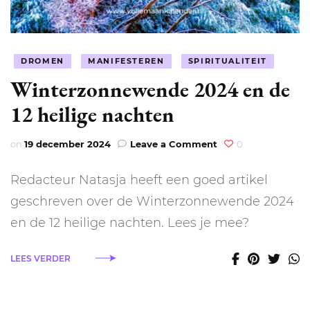
DROMEN
MANIFESTEREN
SPIRITUALITEIT
Winterzonnewende 2024 en de
12 heilige nachten
on
on
19 december 2024
Leave a Comment
0
Winterzonnewend
2024
Redacteur Natasja heeft een goed artikel
en
de
geschreven over de Winterzonnewende 2024
12
en de 12 heilige nachten. Lees je mee?
heilige
nachten
LEES VERDER