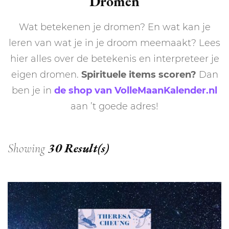
Dromen
Wat betekenen je dromen? En wat kan je
leren van wat je in je droom meemaakt? Lees
hier alles over de betekenis en interpreteer je
eigen dromen.
Spirituele items scoren?
Dan
ben je in
de shop van VolleMaanKalender.nl
aan ’t goede adres!
30 Result(s)
Showing