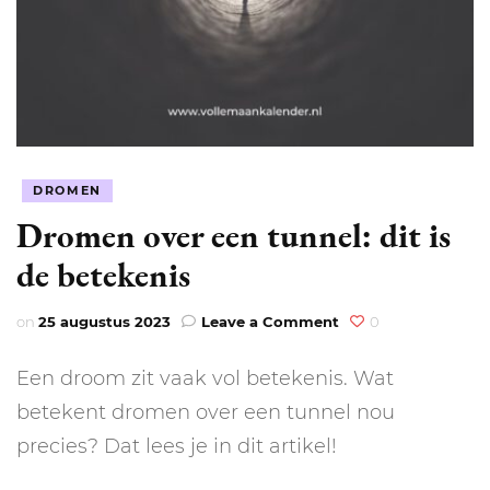
DROMEN
Dromen over een tunnel: dit is
de betekenis
on
on
25 augustus 2023
Leave a Comment
0
Dromen
over
Een droom zit vaak vol betekenis. Wat
een
tunnel:
betekent dromen over een tunnel nou
dit
precies? Dat lees je in dit artikel!
is
de