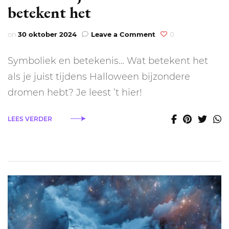
betekent het
on
on
30 oktober 2024
Leave a Comment
0
Dromen
tijdens
Symboliek en betekenis… Wat betekent het
Halloween:
dit
als je juist tijdens Halloween bijzondere
betekent
dromen hebt? Je leest ’t hier!
het
LEES VERDER