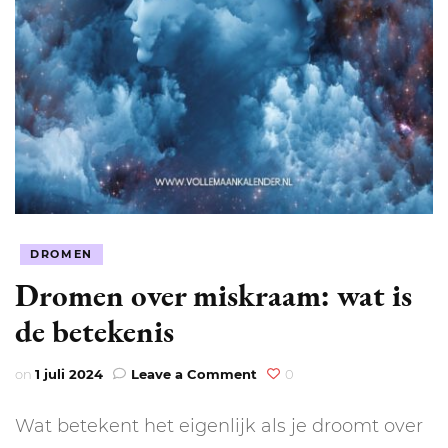
DROMEN
Dromen over miskraam: wat is
de betekenis
on
on
1 juli 2024
Leave a Comment
0
Dromen
over
Wat betekent het eigenlijk als je droomt over
miskraam: