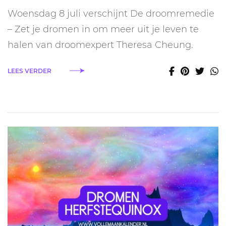
De
Woensdag 8 juli verschijnt De droomremedie
droomremedie
van
– Zet je dromen in om meer uit je leven te
Theresa
halen van droomexpert Theresa Cheung.
Cheung
helpt
je
LEES VERDER
de
taal
van
je
dromen
te
begrijpen