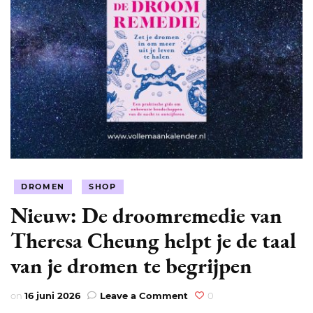
DROMEN
SHOP
Nieuw: De droomremedie van
Theresa Cheung helpt je de taal
van je dromen te begrijpen
on
on
16 juni 2026
Leave a Comment
0
Nieuw: