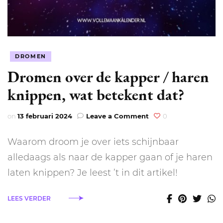
DROMEN
Dromen over de kapper / haren
knippen, wat betekent dat?
on
on
13 februari 2024
Leave a Comment
0
Dromen
over
Waarom droom je over iets schijnbaar
de
kapper
alledaags als naar de kapper gaan of je haren
/
laten knippen? Je leest ’t in dit artikel!
haren
knippen,
wat
LEES VERDER
betekent
dat?