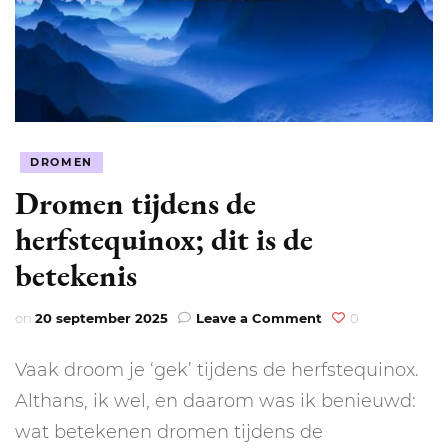
DROMEN
Dromen tijdens de
herfstequinox; dit is de
betekenis
on
on
20 september 2025
Leave a Comment
0
Dromen
tijdens
Vaak droom je ‘gek’ tijdens de herfstequinox.
de
herfstequinox;
Althans, ik wel, en daarom was ik benieuwd:
dit
wat betekenen dromen tijdens de
is