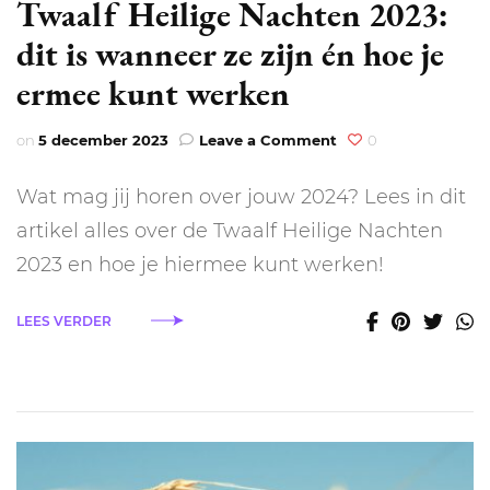
Twaalf Heilige Nachten 2023:
dit is wanneer ze zijn én hoe je
ermee kunt werken
on
on
5 december 2023
Leave a Comment
0
Twaalf
Heilige
Wat mag jij horen over jouw 2024? Lees in dit
Nachten
2023:
artikel alles over de Twaalf Heilige Nachten
dit
2023 en hoe je hiermee kunt werken!
is
wanneer
ze
LEES VERDER
zijn
én
hoe
je
ermee
kunt
werken