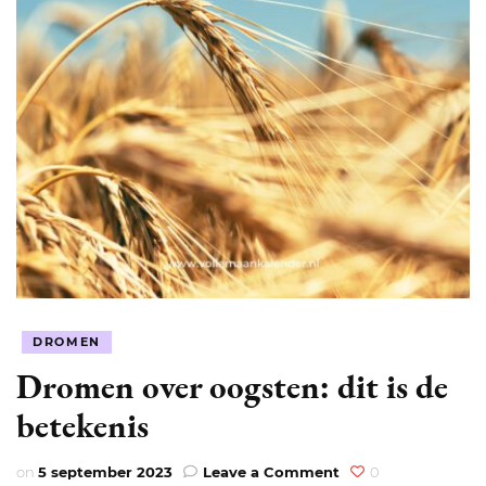
DROMEN
Dromen over oogsten: dit is de
betekenis
on
on
5 september 2023
Leave a Comment
0