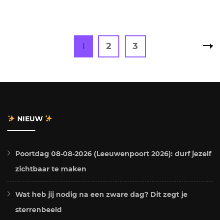
Berichten
Page
Page
Page
1
2
3
paginering
NIEUW
Poortdag 08-08-2026 (Leeuwenpoort 2026): durf jezelf
zichtbaar te maken
Wat heb jij nodig na een zware dag? Dit zegt je
sterrenbeeld