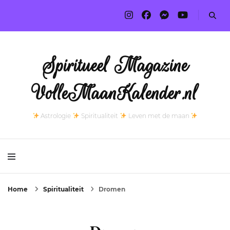
Spiritueel Magazine
VolleMaanKalender.nl
Astrologie
Spiritualiteit
Leven met de maan
Home
Spiritualiteit
Dromen