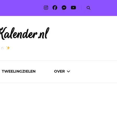
alender.nl
an
TWEELINGZIELEN
OVER
ADVERTEREN
AUTEURS