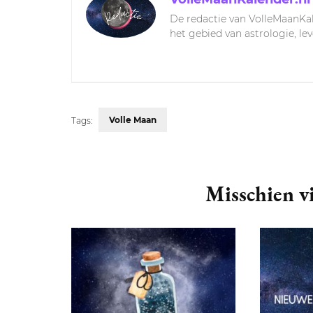
De redactie van VolleMaanKal
het gebied van astrologie, le
Volle Maan
Tags:
Post
Navigation
Misschien vi