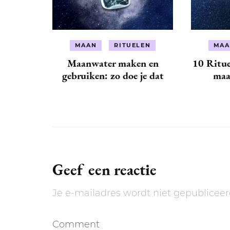
MAAN
RITUELEN
MAA
Maanwater maken en
10 Ritue
gebruiken: zo doe je dat
maa
Geef een reactie
Je e-mailadres wordt niet gepubliceer
Comment