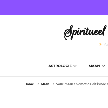
Spirituee
As
ASTROLOGIE
MAAN
Home
Maan
Volle maan en emoties: dit is hoe h
ASTROCARTOGRAFIE
ACTUEL
GEBOORTEHOROSCOOP
MAANST