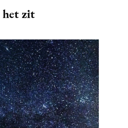
GASTBLOGGERS
 het zit
GEZOCHT!
REVIEWS
INTERVIEWS
NIEUWS
(BULLET) JOURNALLING
SAMENWERKEN
DUURZAAMHEID
CONTACT
WILDPLUKKEN