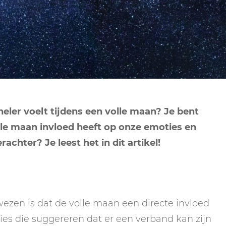
NEPTUNUS
ORAKEL
NEGENDE HUIS
PLUTO
RITUELEN
TIENDE HUIS
NIEUWE MAAN
CHIRON
SPIRIT ANIMALS
RITUELEN
ELFDE HUIS
MAAN
TAROT
VOLLE MAAN RITUE
TWAALFDE HUIS
TAROT TECHNIEKE
neler voelt tijdens een volle maan? Je bent
MERCURIUS
olle maan invloed heeft op onze emoties en
RETROGRADE RITU
chter? Je leest het in dit artikel!
ezen is dat de volle maan een directe invloed
dies die suggereren dat er een verband kan zijn