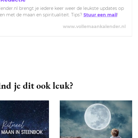
ender.nl brengt je iedere keer weer de leukste updates op
ven met de maan en spiritualiteit. Tips?
Stuur een mail
!
www.vollemaankalender.nl
nd je dit ook leuk?