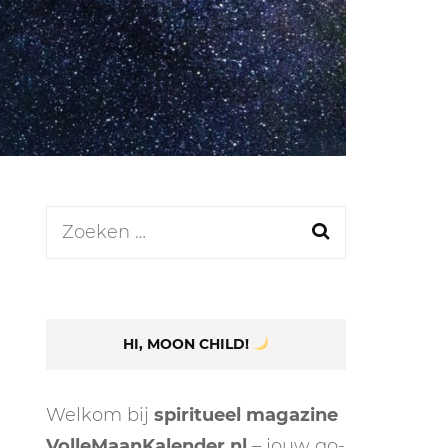
LEN
N
Zoeken
naar:
EEL
HI, MOON CHILD!
Welkom bij
spiritueel magazine
VolleMaanKalender.nl
– jouw go-