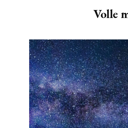
DIERENRIEM
VOLLE 
Volle m
PLANETEN &
NIEUWE
HEMELLICHAMEN
MAANF
ASTROLOGIE KALENDER
MAANT