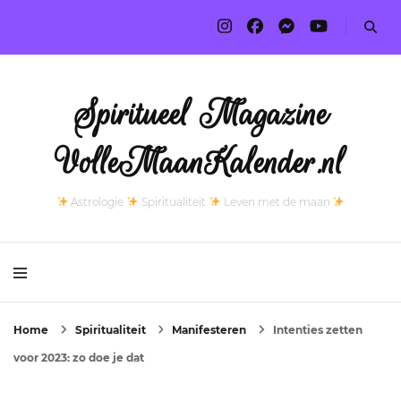
Spiritueel Magazine
VolleMaanKalender.nl
Astrologie
Spiritualiteit
Leven met de maan
Home
Spiritualiteit
Manifesteren
Intenties zetten
voor 2023: zo doe je dat