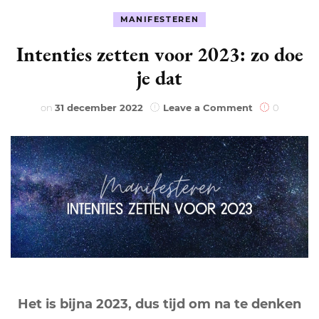
MANIFESTEREN
Intenties zetten voor 2023: zo doe
je dat
on
on
31 december 2022
Leave a Comment
0
Intenties
zetten
voor
2023:
zo
doe
je
dat
Het is bijna 2023, dus tijd om na te denken