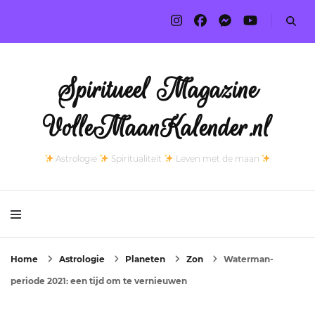
Spiritueel Magazine
VolleMaanKalender.nl
Astrologie
Spiritualiteit
Leven met de maan
Home
Astrologie
Planeten
Zon
Waterman-
periode 2021: een tijd om te vernieuwen