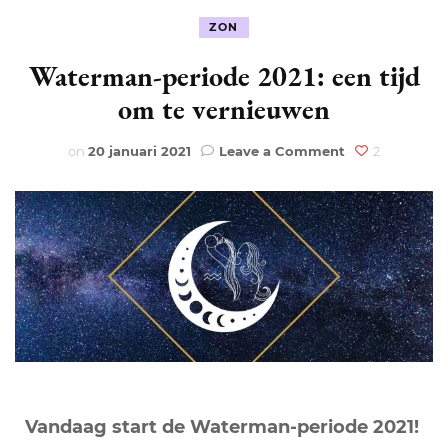
ZON
Waterman-periode 2021: een tijd
om te vernieuwen
on
on
20 januari 2021
Leave a Comment
2
Waterman-
periode
2021:
een
tijd
om
te
vernieuwen
Vandaag start de Waterman-periode 2021!