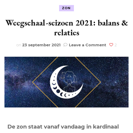
ZON
Weegschaal-seizoen 2021: balans &
relaties
on
on
23 september 2021
Leave a Comment
2
Weegschaal-
seizoen
2021:
balans
&
relaties
De zon staat vanaf vandaag in kardinaal