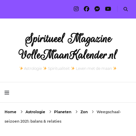
Spiritueel Magazine
VolleMaanKalender.nl
Astrologie
Spiritualiteit
Leven met de maan
Home
Astrologie
Planeten
Zon
Weegschaal-
seizoen 2021: balans & relaties