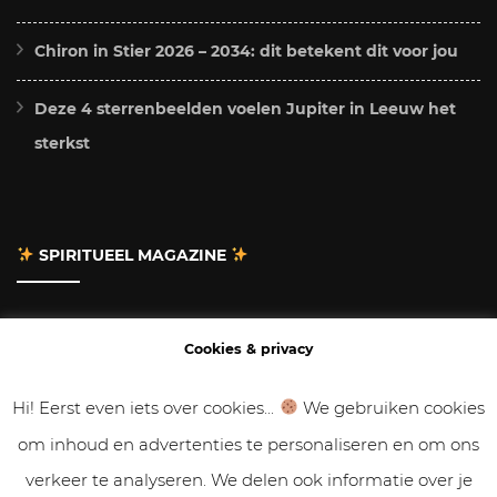
Chiron in Stier 2026 – 2034: dit betekent dit voor jou
Deze 4 sterrenbeelden voelen Jupiter in Leeuw het
sterkst
SPIRITUEEL MAGAZINE
Adverteren
Cookies & privacy
Contact
Hi! Eerst even iets over cookies...
We gebruiken cookies
om inhoud en advertenties te personaliseren en om ons
Gastbloggen
verkeer te analyseren. We delen ook informatie over je