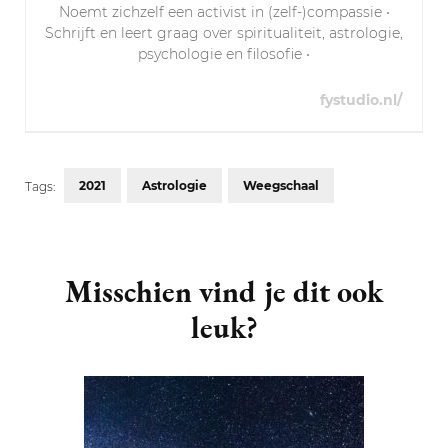
Noemt zichzelf een activist in (zelf-)compassie •
Schrijft en leert graag over spiritualiteit, astrologie,
psychologie en filosofie •
fystudio.nl/
2021
Astrologie
Weegschaal
Tags:
Post
Navigation
Misschien vind je dit ook
leuk?