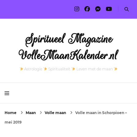
Spiritueel Magazine
VolleMaanKalender.nl
Astrologie
Spiritualiteit
Leven met de maan
Home
Maan
Volle maan
Volle maan in Schorpioen –
mei 2019