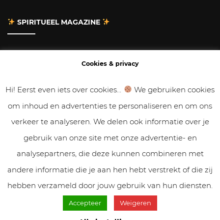
SPIRITUEEL MAGAZINE
Adverteren
Cookies & privacy
Contact
Hi! Eerst even iets over cookies...
We gebruiken cookies
om inhoud en advertenties te personaliseren en om ons
Gastbloggen
verkeer te analyseren. We delen ook informatie over je
Samenwerken
gebruik van onze site met onze advertentie- en
analysepartners, die deze kunnen combineren met
Cookies & Privacy
andere informatie die je aan hen hebt verstrekt of die zij
hebben verzameld door jouw gebruik van hun diensten.
Accepteer
Weigeren
© VolleMaanKalender.nl 2019 - 2025 // NadiZoetebier.nl //