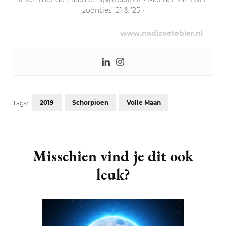
zoontjes ’21 & ’25 •
www.nadizoetebier.nl
2019
Schorpioen
Volle Maan
Tags:
Post
Navigation
Misschien vind je dit ook
leuk?