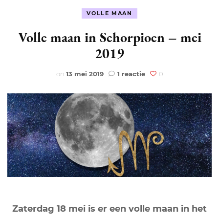
VOLLE MAAN
Volle maan in Schorpioen – mei
2019
op
on
13 mei 2019
1 reactie
0
Volle
maan
in
Schorpioen
–
mei
2019
Zaterdag 18 mei is er een volle maan in het