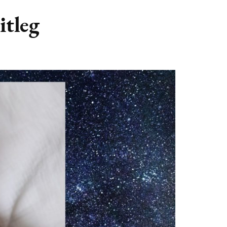
GASTBLOGGERS
itleg
GEZOCHT!
REVIEWS
INTERVIEWS
ma?
NIEUWS
(BULLET) JOURNALLING
SAMENWERKEN
DUURZAAMHEID
CONTACT
WILDPLUKKEN