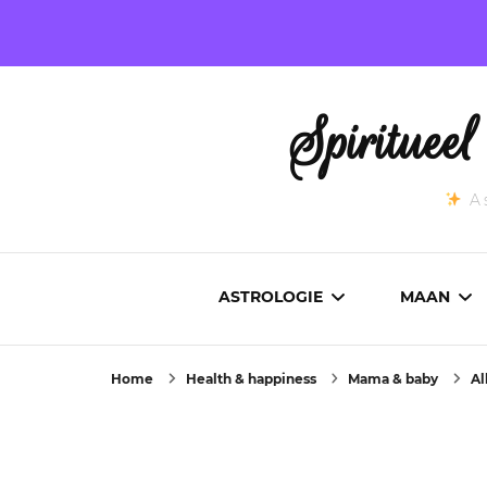
Spirituee
As
ASTROLOGIE
MAAN
Home
Health & happiness
Mama & baby
Al
ASTROCARTOGRAFIE
ACTUEL
GEBOORTEHOROSCOOP
MAANST