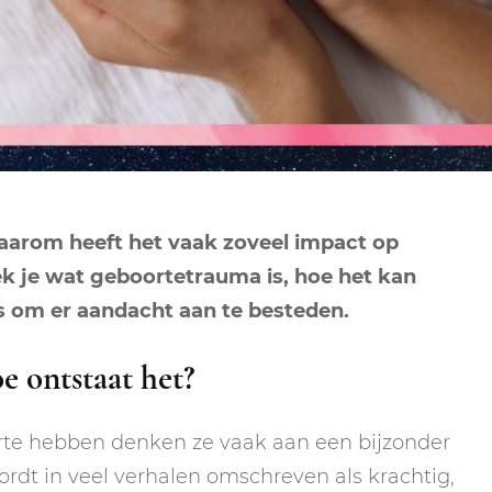
NEPTUNUS
ORAKEL
NEGENDE HUIS
PLUTO
RITUELEN
TIENDE HUIS
NIEUWE MAAN
CHIRON
SPIRIT ANIMALS
RITUELEN
ELFDE HUIS
MAAN
TAROT
VOLLE MAAN RITUE
TWAALFDE HUIS
TAROT TECHNIEKE
aarom heeft het vaak zoveel impact op
MERCURIUS
dek je wat geboortetrauma is, hoe het kan
RETROGRADE RITU
s om er aandacht aan te besteden.
e ontstaat het?
te hebben denken ze vaak aan een bijzonder
dt in veel verhalen omschreven als krachtig,