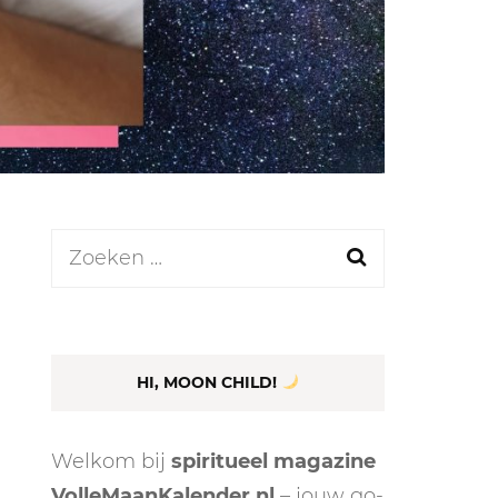
LEN
N
Zoeken
naar:
EEL
HI, MOON CHILD!
Welkom bij
spiritueel magazine
VolleMaanKalender.nl
– jouw go-