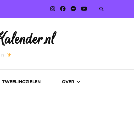
alender.nl
an
TWEELINGZIELEN
OVER
ADVERTEREN
AUTEURS