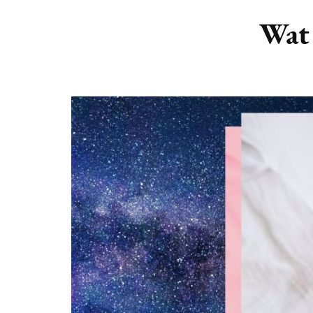
DIERENRIEM
VOLLE 
Wat 
PLANETEN &
NIEUWE
HEMELLICHAMEN
MAANF
ASTROLOGIE KALENDER
MAANT