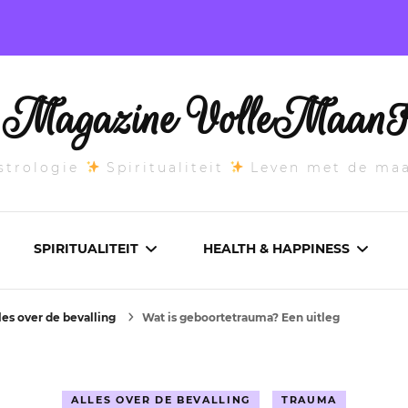
l Magazine VolleMaanK
trologie
Spiritualiteit
Leven met de ma
SPIRITUALITEIT
HEALTH & HAPPINESS
les over de bevalling
Wat is geboortetrauma? Een uitleg
E MAANSTAND
CHAKRA’S
ADEMWERK
ANDEN 2026
DROMEN
AROMATHERAPIE
ALLES OVER DE BEVALLING
TRAUMA
ASCENDANT