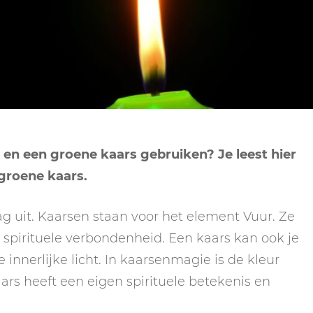
NEPTUNUS
ORAKEL
NEGENDE HUIS
PLUTO
RITUELEN
TIENDE HUIS
NIEUWE MAAN
CHIRON
SPIRIT ANIMALS
RITUELEN
ELFDE HUIS
MAAN
TAROT
VOLLE MAAN RITUE
TWAALFDE HUIS
TAROT TECHNIEKE
 en een groene kaars gebruiken? Je leest hier
MERCURIUS
 groene kaars.
RETROGRADE RITU
g uit. Kaarsen staan voor het element Vuur. Ze
n spirituele verbondenheid. Een kaars kan ook je
e innerlijke licht. In kaarsenmagie is de kleur
aars heeft een eigen spirituele betekenis en