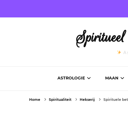
Spirituee
As
ASTROLOGIE
MAAN
Home
Spiritualiteit
Hekserij
Spirituele be
ASTROCARTOGRAFIE
ACTUEL
GEBOORTEHOROSCOOP
MAANST