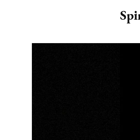
DIERENRIEM
VOLLE 
Spi
PLANETEN &
NIEUWE
HEMELLICHAMEN
MAANF
ASTROLOGIE KALENDER
MAANT