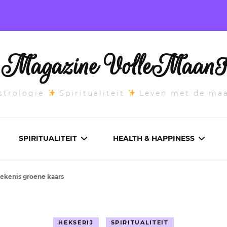
l Magazine VolleMaanK
trologie
Spiritualiteit
Leven met de ma
SPIRITUALITEIT
HEALTH & HAPPINESS
tekenis groene kaars
E MAANSTAND
CHAKRA’S
ADEMWERK
ANDEN 2026
DROMEN
AROMATHERAPIE
HEKSERIJ
SPIRITUALITEIT
ASCENDANT