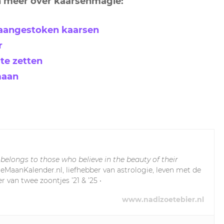
an meer over kaarsenmagie:
-aangestoken kaarsen
r
te zetten
maan
 belongs to those who believe in the beauty of their
leMaanKalender.nl, liefhebber van astrologie, leven met de
r van twee zoontjes ’21 & ’25 •
www.nadizoetebier.nl