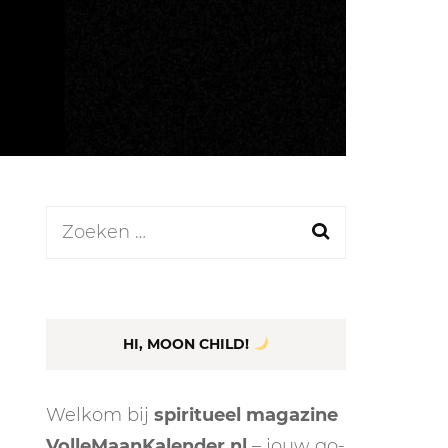
LEN
N
Zoeken
naar:
EEL
HI, MOON CHILD!
Welkom bij
spiritueel magazine
VolleMaanKalender.nl
– jouw go-