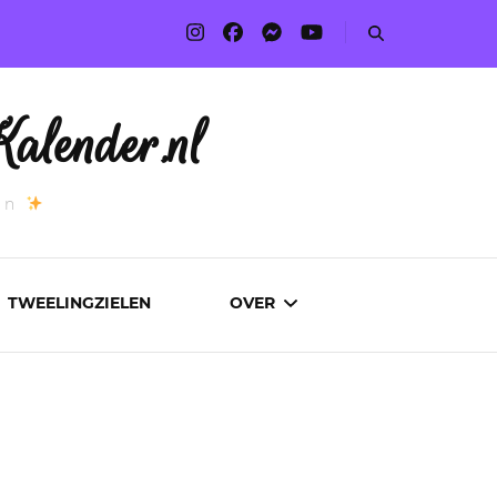
alender.nl
an
TWEELINGZIELEN
OVER
ADVERTEREN
AUTEURS