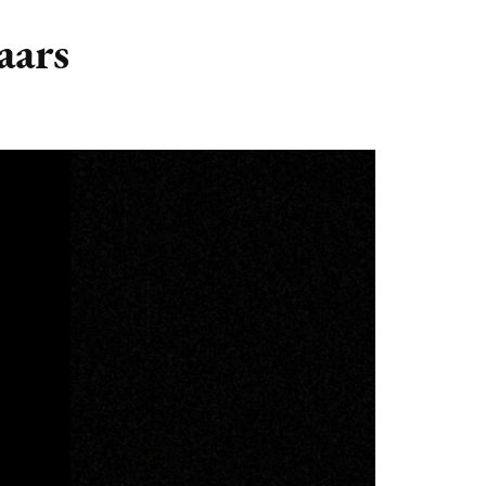
GASTBLOGGERS
aars
GEZOCHT!
REVIEWS
INTERVIEWS
NIEUWS
(BULLET) JOURNALLING
SAMENWERKEN
DUURZAAMHEID
CONTACT
WILDPLUKKEN