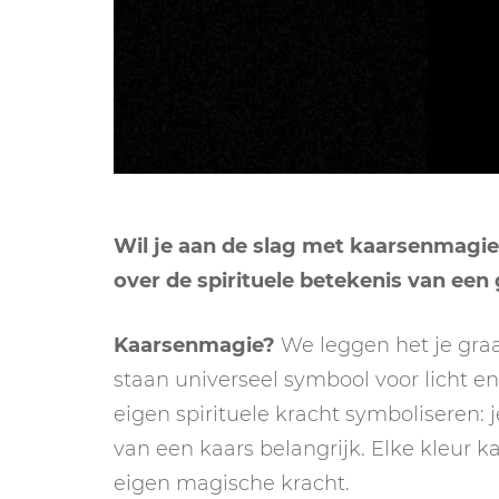
Wil je aan de slag met kaarsenmagie
over de spirituele betekenis van een
Kaarsenmagie?
We leggen het je graa
staan universeel symbool voor licht e
eigen spirituele kracht symboliseren: j
van een kaars belangrijk. Elke kleur k
eigen magische kracht.