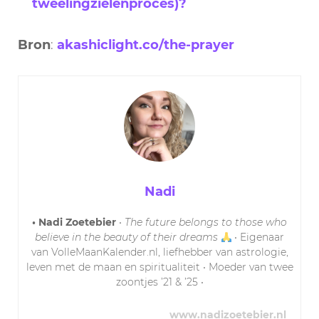
tweelingzielenproces)?
Bron
:
akashiclight.co/the-prayer
Nadi
• Nadi Zoetebier
•
The future belongs to those who
believe in the beauty of their dreams
• Eigenaar
van VolleMaanKalender.nl, liefhebber van astrologie,
leven met de maan en spiritualiteit • Moeder van twee
zoontjes ’21 & ’25 •
www.nadizoetebier.nl