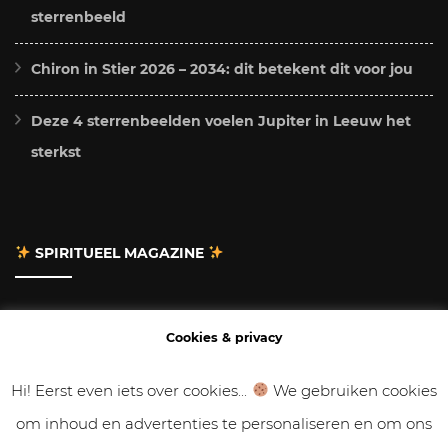
sterrenbeeld
Chiron in Stier 2026 – 2034: dit betekent dit voor jou
Deze 4 sterrenbeelden voelen Jupiter in Leeuw het
sterkst
SPIRITUEEL MAGAZINE
Adverteren
Cookies & privacy
Contact
Hi! Eerst even iets over cookies...
We gebruiken cookies
om inhoud en advertenties te personaliseren en om ons
Gastbloggen