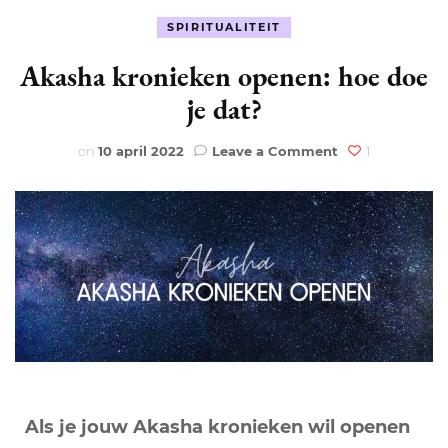
SPIRITUALITEIT
Akasha kronieken openen: hoe doe
je dat?
on
on
10 april 2022
Leave a Comment
1
Akasha
kronieken
openen:
hoe
doe
je
dat?
Als je jouw Akasha kronieken wil openen