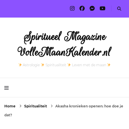
Spiritueel Magazine
VolleMaanKalender.nl
Astrologie
Spiritualiteit
Leven met de maan
Home
Spiritualiteit
Akasha kronieken openen: hoe doe je
dat?