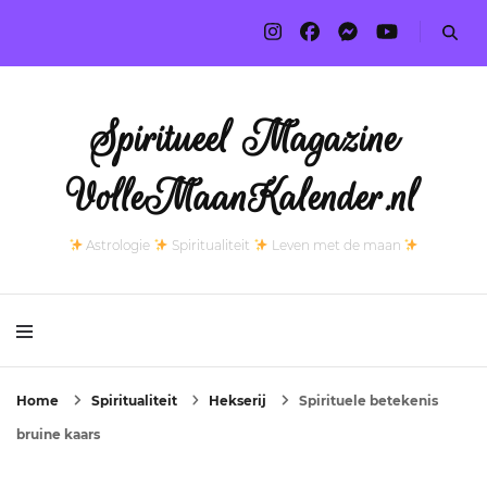
Spiritueel Magazine
VolleMaanKalender.nl
Astrologie
Spiritualiteit
Leven met de maan
Home
Spiritualiteit
Hekserij
Spirituele betekenis
bruine kaars