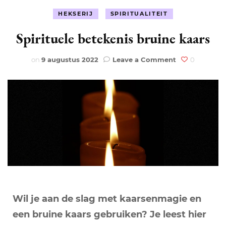
HEKSERIJ
SPIRITUALITEIT
Spirituele betekenis bruine kaars
on
on
9 augustus 2022
Leave a Comment
0
Spirituele
betekenis
bruine
kaars
Wil je aan de slag met kaarsenmagie en
een bruine kaars gebruiken? Je leest hier