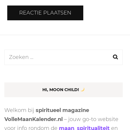
Zoeken
naar:
HI, MOON CHILD!
Welkom bij
spiritueel magazine
VolleMaanKalender.nl
– jouw go-to website
voor info rondom de
maan
,
spiritualiteit
en