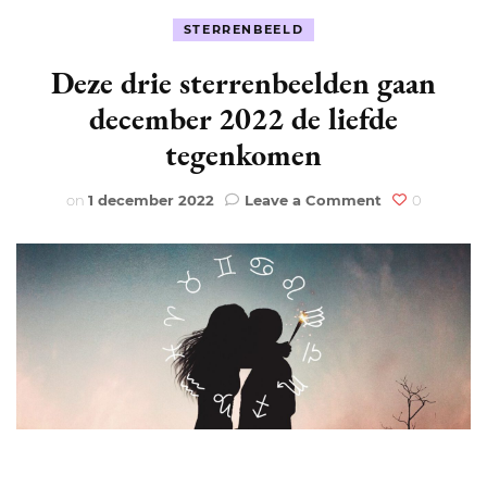
STERRENBEELD
Deze drie sterrenbeelden gaan
december 2022 de liefde
tegenkomen
on
on
1 december 2022
Leave a Comment
0
Deze
drie
sterrenbeelde
gaan
december
2022
de
liefde
tegenkomen