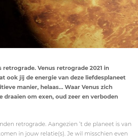
NEPTUNUS
ORAKEL
NEGENDE HUIS
PLUTO
RITUELEN
TIENDE HUIS
NIEUWE MAAN
CHIRON
SPIRIT ANIMALS
RITUELEN
ELFDE HUIS
MAAN
TAROT
VOLLE MAAN RITUE
TWAALFDE HUIS
TAROT TECHNIEKE
retrograde. Venus retrograde 2021 in
MERCURIUS
t ook jij de energie van deze liefdesplaneet
RETROGRADE RITU
ositieve manier, helaas… Waar Venus zich
ade draaien om exen, oud zeer en verboden
den retrograde. Aangezien ’t de planeet is van
omen in jouw relatie(s). Je wil misschien even