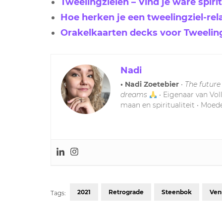
Tweelingzielen – Vind je ware spiri
Hoe herken je een tweelingziel-rela
Orakelkaarten decks voor Tweelin
Nadi
• Nadi Zoetebier
•
The future
dreams
• Eigenaar van Vol
maan en spiritualiteit • Moede
2021
Retrograde
Steenbok
Ven
Tags: