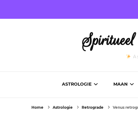
Spirituee
As
ASTROLOGIE
MAAN
Home
Astrologie
Retrograde
Venus retrog
ASTROCARTOGRAFIE
ACTUEL
GEBOORTEHOROSCOOP
MAANST