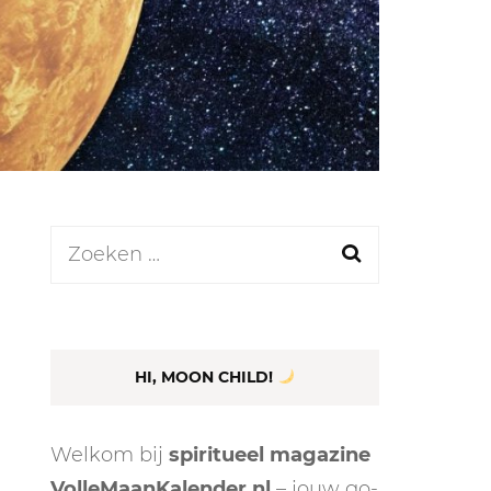
LEN
N
Zoeken
naar:
EEL
HI, MOON CHILD!
Welkom bij
spiritueel magazine
VolleMaanKalender.nl
– jouw go-