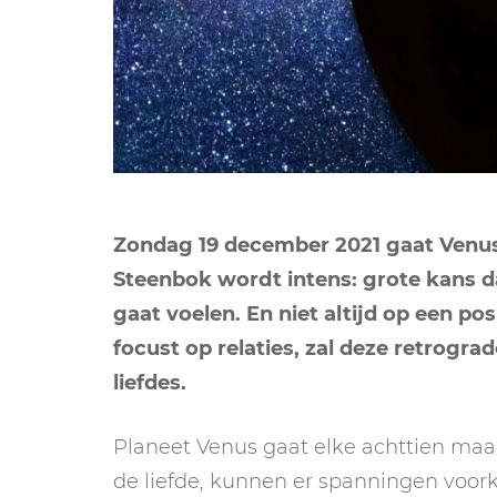
Zondag 19 december 2021 gaat Venus 
Steenbok wordt intens: grote kans da
gaat voelen. En niet altijd op een p
focust op relaties, zal deze retrogr
liefdes.
Planeet Venus gaat elke achttien maan
de liefde, kunnen er spanningen voork