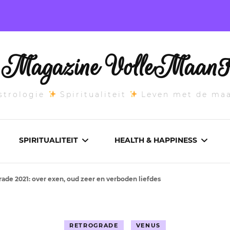
l Magazine VolleMaanK
trologie
Spiritualiteit
Leven met de ma
SPIRITUALITEIT
HEALTH & HAPPINESS
rade 2021: over exen, oud zeer en verboden liefdes
E MAANSTAND
CHAKRA’S
ADEMWERK
ANDEN 2026
DROMEN
AROMATHERAPIE
RETROGRADE
VENUS
ASCENDANT