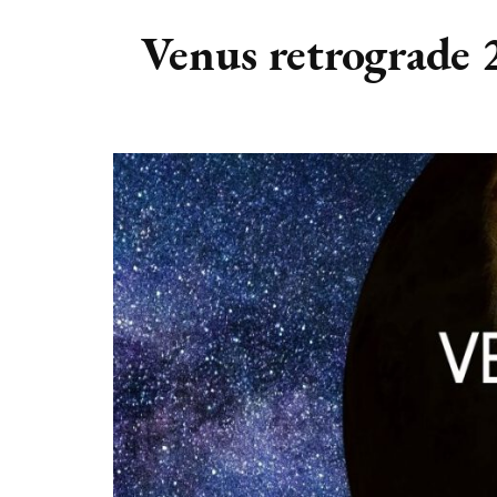
DIERENRIEM
VOLLE 
Venus retrograde 2
PLANETEN &
NIEUWE
HEMELLICHAMEN
MAANF
ASTROLOGIE KALENDER
MAANT