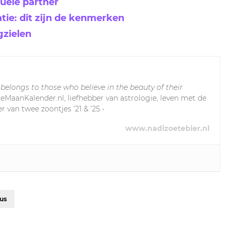
tuele partner
tie: dit zijn de kenmerken
gzielen
 belongs to those who believe in the beauty of their
leMaanKalender.nl, liefhebber van astrologie, leven met de
r van twee zoontjes ’21 & ’25 •
www.nadizoetebier.nl
us