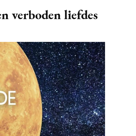
GASTBLOGGERS
en verboden liefdes
GEZOCHT!
REVIEWS
INTERVIEWS
NIEUWS
(BULLET) JOURNALLING
SAMENWERKEN
DUURZAAMHEID
CONTACT
WILDPLUKKEN