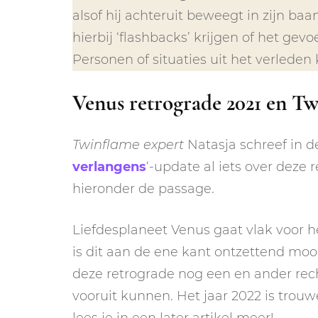
alsof hij achteruit beweegt in zijn baa
hierbij ‘flashbacks’ krijgen of het gev
Personen of situaties uit het verlede
Venus retrograde 2021 en Tw
Twinflame expert
Natasja schreef in de
verlangens
‘-update al iets over deze 
hieronder de passage.
Liefdesplaneet Venus gaat vlak voor h
is dit aan de ene kant ontzettend moo
deze retrograde nog een en ander recht
vooruit kunnen. Het jaar 2022 is tro
lees je in een later artikel meer!