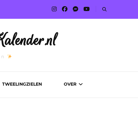
alender.nl
an
TWEELINGZIELEN
OVER
ADVERTEREN
AUTEURS