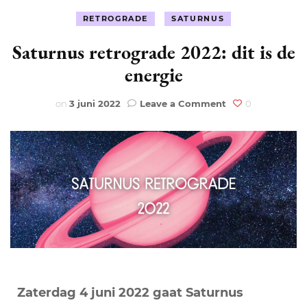
RETROGRADE
SATURNUS
Saturnus retrograde 2022: dit is de
energie
on
on
3 juni 2022
Leave a Comment
0
Saturnus
retrograde
2022:
dit
is
de
energie
Zaterdag 4 juni 2022 gaat Saturnus