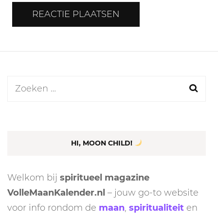
Zoeken
naar:
HI, MOON CHILD!
Welkom bij
spiritueel magazine
VolleMaanKalender.nl
– jouw go-to website
voor info rondom de
maan
,
spiritualiteit
en