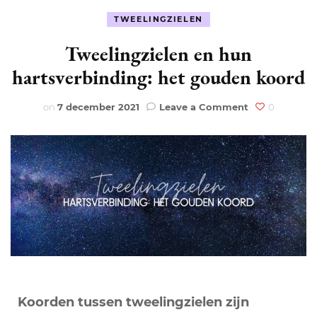
TWEELINGZIELEN
Tweelingzielen en hun
hartsverbinding: het gouden koord
on
on
7 december 2021
Leave a Comment
0
Tweelingziele
en
hun
hartsverbindi
het
gouden
koord
Koorden tussen tweelingzielen zijn