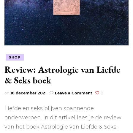
SHOP
Review: Astrologie van Liefde
& Seks boek
on
on
10 december 2021
Leave a Comment
0
Review:
Astrologie
Liefde en seks blijven spannende
van
Liefde
onderwerpen. In dit artikel lees je de review
&
van het boek Astrologie van Liefde & Seks.
Seks