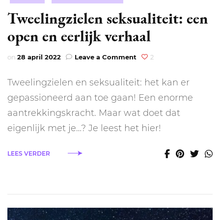
Tweelingzielen seksualiteit: een
open en eerlijk verhaal
on
on
28 april 2022
Leave a Comment
2
Tweelingzielen
seksualiteit:
Tweelingzielen en seksualiteit: het kan er
een
open
gepassioneerd aan toe gaan! Een enorme
en
aantrekkingskracht. Maar wat doet dat
eerlijk
verhaal
eigenlijk met je…? Je leest het hier!
LEES VERDER