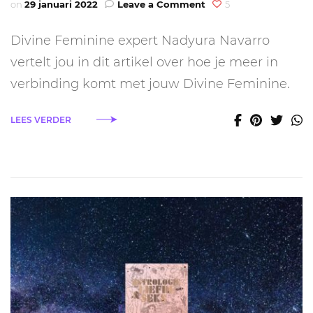
on
on
29 januari 2022
Leave a Comment
5
Hoe
kom
Divine Feminine expert Nadyura Navarro
je
meer
vertelt jou in dit artikel over hoe je meer in
in
verbinding komt met jouw Divine Feminine.
verbinding
met
je
LEES VERDER
Divine
Feminine?