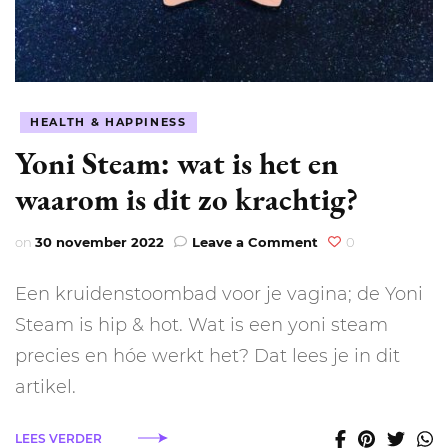
HEALTH & HAPPINESS
Yoni Steam: wat is het en
waarom is dit zo krachtig?
on
on
30 november 2022
Leave a Comment
0
Yoni
Steam:
Een kruidenstoombad voor je vagina; de Yoni
wat
is
Steam is hip & hot. Wat is een yoni steam
het
precies en hóe werkt het? Dat lees je in dit
en
waarom
artikel.
is
dit
LEES VERDER
zo