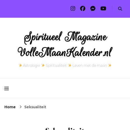
Spiritueel Magazine
VolleMaanKalender.nl
Astrologie
Spiritualiteit
Leven met de maan
Home
Seksualiteit