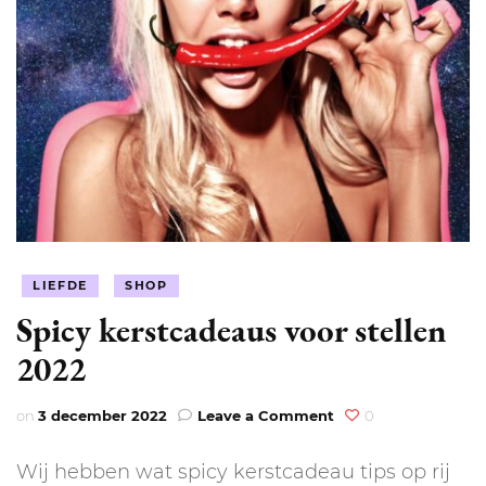
LIEFDE
SHOP
Spicy kerstcadeaus voor stellen
2022
on
on
3 december 2022
Leave a Comment
0
Spicy
kerstcadeaus
Wij hebben wat spicy kerstcadeau tips op rij
voor