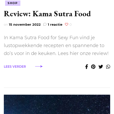
SHOP
Review: Kama Sutra Food
op
on
15 november 2022
1 reactie
0
Review:
Kama
In Kama Sutra Food for Sexy Fun vind je
Sutra
Food
lustopwekkende recepten en spannende to
do’s voor in de keuken. Lees hier onze review!
LEES VERDER