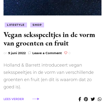
LIFESTYLE
SHOP
Vegan seksspeeltjes in de vorm
van groenten en fruit
on
on
9 juni 2022
Leave a Comment
0
Vegan
seksspeeltjes
Holland & Barrett introduceert vegan
in
de
seksspeeltjes in de vorm van verschillende
vorm
groenten en fruit (en dit is waarom dat zo
van
groenten
goed is).
en
fruit
LEES VERDER