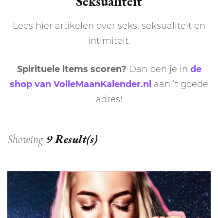
Seksualiteit
Lees hier artikelen over seks, seksualiteit en
intimiteit.
Spirituele items scoren?
Dan ben je in
de
shop van VolleMaanKalender.nl
aan ’t goede
adres!
9 Result(s)
Showing