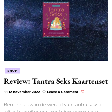
SHOP
Review: Tantra Seks Kaartenset
on
on
12 november 2022
Leave a Comment
1
Review:
Tantra
Ben je nieuw in de wereld van tantra seks of
Seks
Kaartenset