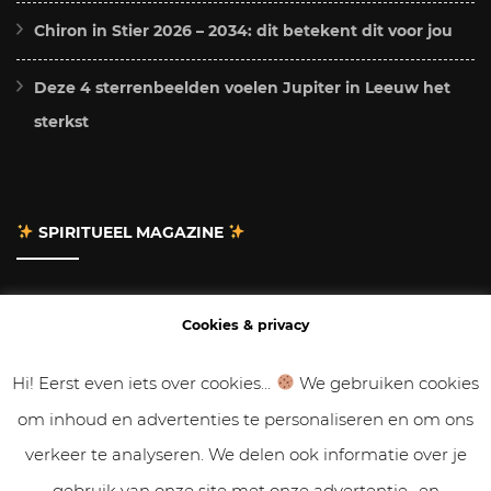
Chiron in Stier 2026 – 2034: dit betekent dit voor jou
Deze 4 sterrenbeelden voelen Jupiter in Leeuw het
sterkst
SPIRITUEEL MAGAZINE
Adverteren
Cookies & privacy
Contact
Hi! Eerst even iets over cookies...
We gebruiken cookies
om inhoud en advertenties te personaliseren en om ons
Gastbloggen
verkeer te analyseren. We delen ook informatie over je
Samenwerken
gebruik van onze site met onze advertentie- en