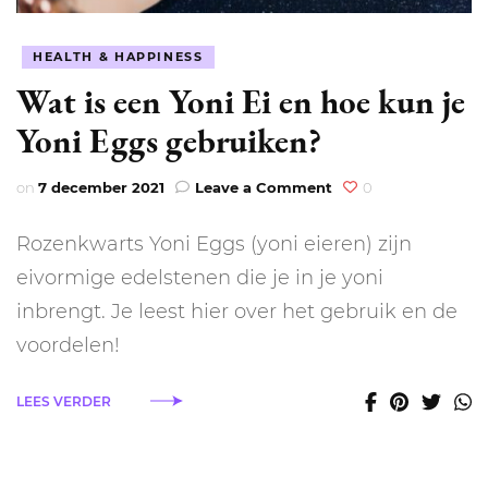
HEALTH & HAPPINESS
Wat is een Yoni Ei en hoe kun je
Yoni Eggs gebruiken?
on
on
7 december 2021
Leave a Comment
0
Wat
is
Rozenkwarts Yoni Eggs (yoni eieren) zijn
een
Yoni
eivormige edelstenen die je in je yoni
Ei
inbrengt. Je leest hier over het gebruik en de
en
hoe
voordelen!
kun
je
LEES VERDER
Yoni
Eggs
gebruiken?