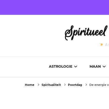
Spirituee
As
ASTROLOGIE
MAAN
Home
Spiritualiteit
Poortdag
De energie v
ASTROCARTOGRAFIE
ACTUEL
GEBOORTEHOROSCOOP
MAANST