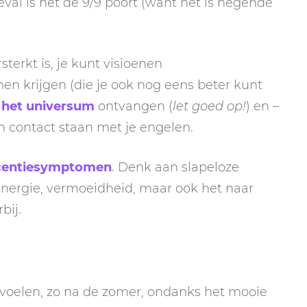
eval is het de 9/9 poort (want het is negende
sterkt is, je kunt visioenen
n krijgen (die je ook nog eens beter kunt
 het universum
ontvangen (
let goed op!
) en –
in contact staan met je engelen.
centiesymptomen
. Denk aan slapeloze
 energie, vermoeidheid, maar ook het naar
bij.
oelen, zo na de zomer, ondanks het mooie