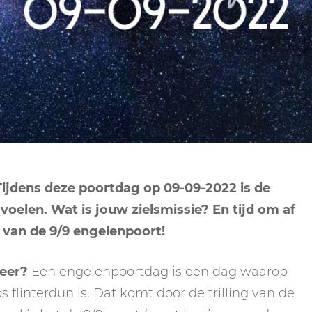
NEPTUNUS
ORAKEL
NEGENDE HUIS
PLUTO
RITUELEN
TIENDE HUIS
NIEUWE MAAN
CHIRON
SPIRIT ANIMALS
RITUELEN
ELFDE HUIS
MAAN
TAROT
VOLLE MAAN RITUE
TWAALFDE HUIS
TAROT TECHNIEKE
MERCURIUS
RETROGRADE RITU
Tijdens deze poortdag op 09-09-2022 is de
oelen. Wat is jouw zielsmissie? En tijd om af
 van de 9/9 engelenpoort!
weer?
Een engelenpoortdag is een dag waarop
 flinterdun is. Dat komt door de trilling van de