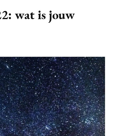
GASTBLOGGERS
2: wat is jouw
GEZOCHT!
REVIEWS
INTERVIEWS
NIEUWS
(BULLET) JOURNALLING
SAMENWERKEN
DUURZAAMHEID
CONTACT
WILDPLUKKEN