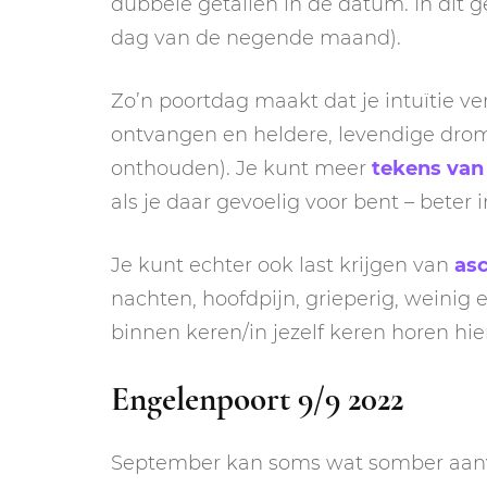
dubbele getallen in de datum. In dit g
dag van de negende maand).
Zo’n poortdag maakt dat je intuïtie ver
ontvangen en heldere, levendige drome
onthouden). Je kunt meer
tekens van
als je daar gevoelig voor bent – beter 
Je kunt echter ook last krijgen van
as
nachten, hoofdpijn, grieperig, weinig
binnen keren/in jezelf keren horen hier
Engelenpoort 9/9 2022
September kan soms wat somber aanv