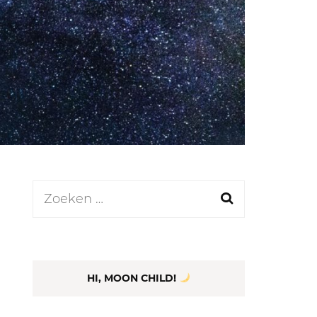
LEN
N
EEL
Zoeken
naar:
HI, MOON CHILD!