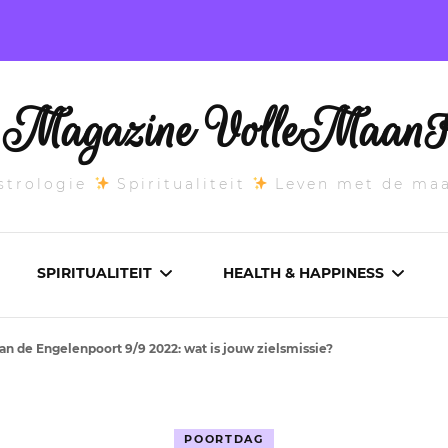
l Magazine VolleMaanK
trologie
Spiritualiteit
Leven met de ma
SPIRITUALITEIT
HEALTH & HAPPINESS
an de Engelenpoort 9/9 2022: wat is jouw zielsmissie?
E MAANSTAND
CHAKRA’S
ADEMWERK
ANDEN 2026
DROMEN
AROMATHERAPIE
POORTDAG
ASCENDANT