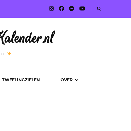
alender.nl
an
TWEELINGZIELEN
OVER
ADVERTEREN
AUTEURS