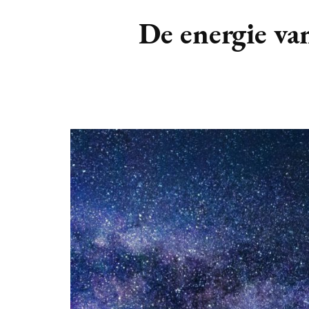
DIERENRIEM
VOLLE 
De energie va
PLANETEN &
NIEUWE
HEMELLICHAMEN
MAANF
ASTROLOGIE KALENDER
MAANT