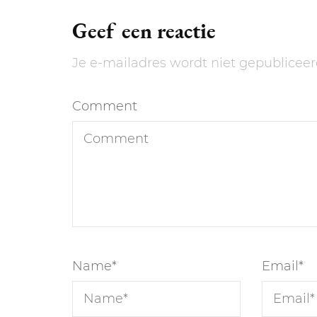
Geef een reactie
Je e-mailadres wordt niet gepubliceer
Comment
Name
*
Email
*