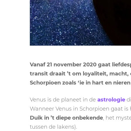
Vanaf 21 november 2020 gaat liefdes
transit draait ’t om loyaliteit, macht,
Schorpioen zoals ‘ie in hart en nieren
Venus is de planeet in de
astrologie
di
Wanneer Venus in Schorpioen gaat is h
Duik in ’t diepe onbekende
, het myst
tussen de lakens).