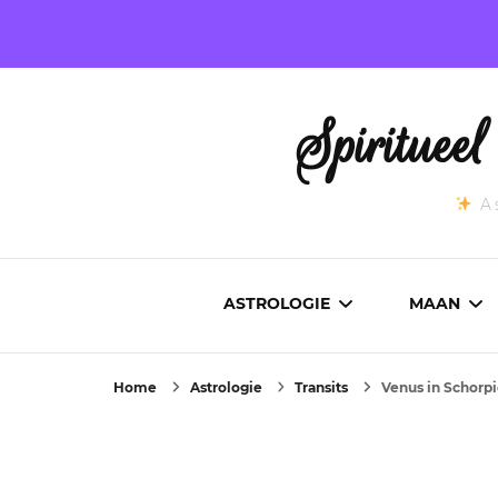
Spirituee
As
ASTROLOGIE
MAAN
Home
Astrologie
Transits
Venus in Schorp
ASTROCARTOGRAFIE
ACTUEL
GEBOORTEHOROSCOOP
MAANST