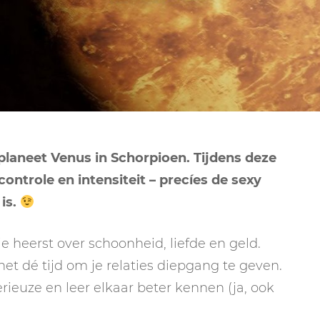
NEPTUNUS
ORAKEL
NEGENDE HUIS
PLUTO
RITUELEN
TIENDE HUIS
NIEUWE MAAN
CHIRON
SPIRIT ANIMALS
RITUELEN
ELFDE HUIS
MAAN
TAROT
VOLLE MAAN RITUE
TWAALFDE HUIS
TAROT TECHNIEKE
planeet Venus in Schorpioen. Tijdens deze
MERCURIUS
 controle en intensiteit – precíes de sexy
RETROGRADE RITU
 is.
e heerst over schoonheid, liefde en geld.
et dé tijd om je relaties diepgang te geven.
erieuze en leer elkaar beter kennen (ja, ook