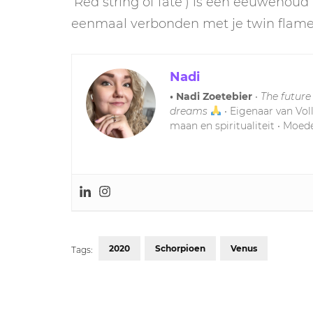
‘Red string of fate’) is een eeuwenou
eenmaal verbonden met je twin flame, 
Nadi
• Nadi Zoetebier
•
The future
dreams
• Eigenaar van Vol
maan en spiritualiteit • Moede
2020
Schorpioen
Venus
Tags:
Post