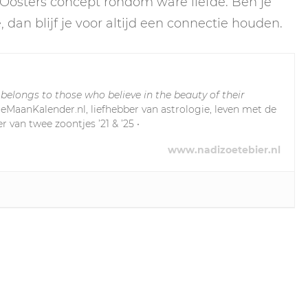
d Oosters concept rondom ware liefde. Ben je
dan blijf je voor altijd een connectie houden.
 belongs to those who believe in the beauty of their
leMaanKalender.nl, liefhebber van astrologie, leven met de
r van twee zoontjes ’21 & ’25 •
www.nadizoetebier.nl