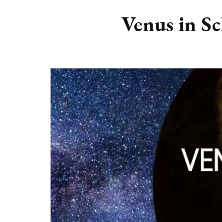
DIERENRIEM
VOLLE 
Venus in S
PLANETEN &
NIEUWE
HEMELLICHAMEN
MAANF
ASTROLOGIE KALENDER
MAANT