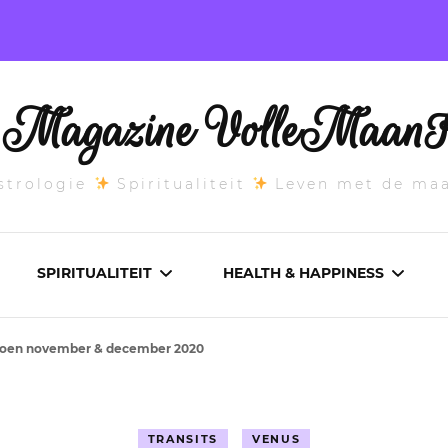
l Magazine VolleMaanK
trologie
Spiritualiteit
Leven met de ma
SPIRITUALITEIT
HEALTH & HAPPINESS
ioen november & december 2020
E MAANSTAND
CHAKRA’S
ADEMWERK
ANDEN 2026
DROMEN
AROMATHERAPIE
TRANSITS
VENUS
ASCENDANT