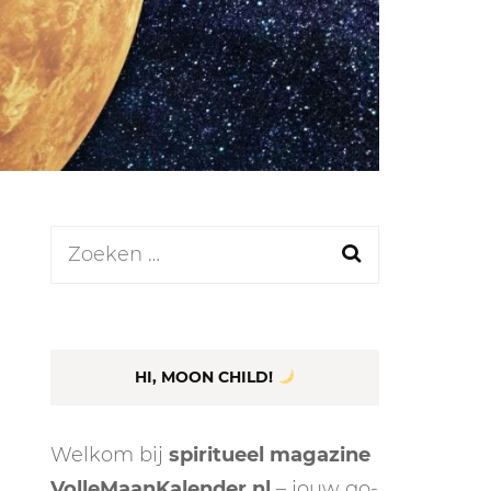
LEN
N
Zoeken
naar:
EEL
HI, MOON CHILD!
Welkom bij
spiritueel magazine
VolleMaanKalender.nl
– jouw go-