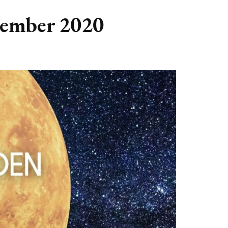
GASTBLOGGERS
cember 2020
GEZOCHT!
REVIEWS
INTERVIEWS
NIEUWS
(BULLET) JOURNALLING
SAMENWERKEN
DUURZAAMHEID
CONTACT
WILDPLUKKEN