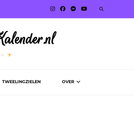
alender.nl
an
TWEELINGZIELEN
OVER
ADVERTEREN
AUTEURS