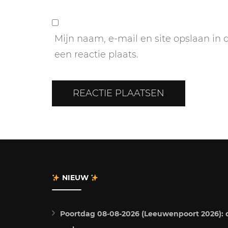
Mijn naam, e-mail en site opslaan in
een reactie plaats.
NIEUW
Poortdag 08-08-2026 (Leeuwenpoort 2026): du