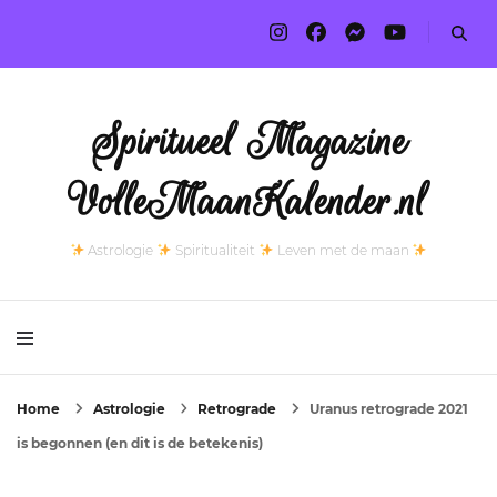
Spiritueel Magazine
VolleMaanKalender.nl
Astrologie
Spiritualiteit
Leven met de maan
Home
Astrologie
Retrograde
Uranus retrograde 2021
is begonnen (en dit is de betekenis)