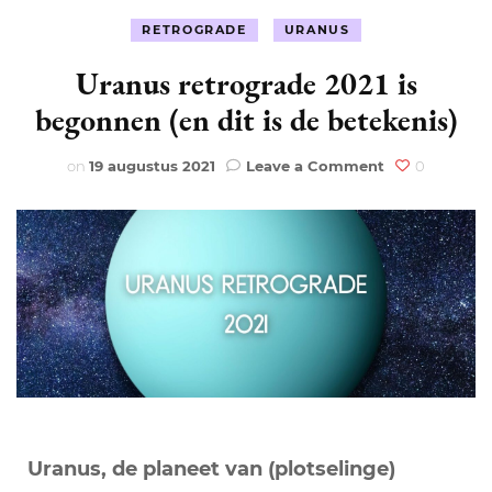
RETROGRADE
URANUS
Uranus retrograde 2021 is
begonnen (en dit is de betekenis)
on
on
19 augustus 2021
Leave a Comment
0
Uranus
retrograde
2021
is
begonnen
(en
dit
is
de
betekenis)
Uranus, de planeet van (plotselinge)