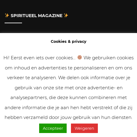
SPIRITUEEL MAGAZINE
Adverteren
Cookies & privacy
Contact
Hi! Eerst even iets over cookies...
We gebruiken cookies
om inhoud en advertenties te personaliseren en om ons
Gastbloggen
verkeer te analyseren. We delen ook informatie over je
Samenwerken
gebruik van onze site met onze advertentie- en
analysepartners, die deze kunnen combineren met
Cookies & Privacy
andere informatie die je aan hen hebt verstrekt of die zij
hebben verzameld door jouw gebruik van hun diensten.
Accepteer
Weigeren
© VolleMaanKalender.nl 2019 - 2025 // NadiZoetebier.nl //