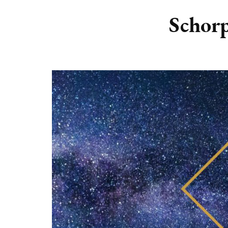
DIERENRIEM
VOLLE 
Schorp
PLANETEN &
NIEUWE
HEMELLICHAMEN
MAANF
ASTROLOGIE KALENDER
MAANT