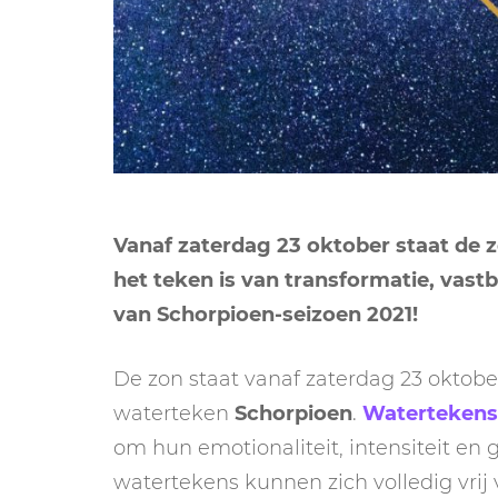
Vanaf zaterdag 23 oktober staat de 
het teken is van transformatie, vast
van Schorpioen-seizoen 2021!
De zon staat vanaf zaterdag 23 oktober
waterteken
Schorpioen
.
Watertekens
om hun emotionaliteit, intensiteit en 
watertekens kunnen zich volledig vrij 