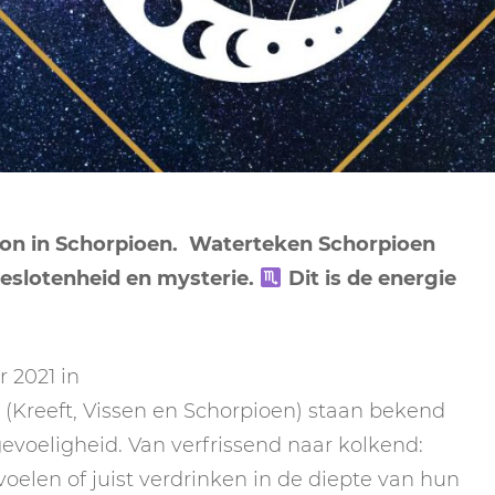
NEPTUNUS
ORAKEL
NEGENDE HUIS
PLUTO
RITUELEN
TIENDE HUIS
NIEUWE MAAN
CHIRON
SPIRIT ANIMALS
RITUELEN
ELFDE HUIS
MAAN
TAROT
VOLLE MAAN RITUE
TWAALFDE HUIS
TAROT TECHNIEKE
zon in Schorpioen. Waterteken Schorpioen
MERCURIUS
beslotenheid en mysterie.
Dit is de energie
RETROGRADE RITU
 2021 in
(Kreeft, Vissen en Schorpioen) staan bekend
gevoeligheid. Van verfrissend naar kolkend:
voelen of juist verdrinken in de diepte van hun