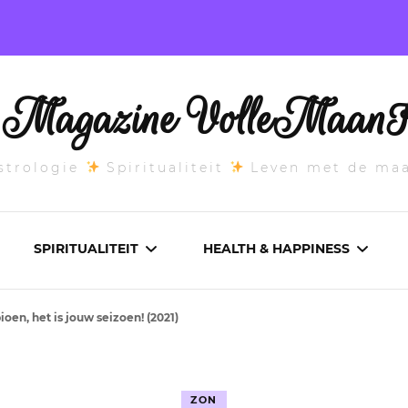
l Magazine VolleMaanK
trologie
Spiritualiteit
Leven met de ma
SPIRITUALITEIT
HEALTH & HAPPINESS
oen, het is jouw seizoen! (2021)
E MAANSTAND
CHAKRA’S
ADEMWERK
ANDEN 2026
DROMEN
AROMATHERAPIE
ZON
ASCENDANT