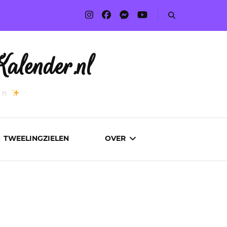
alender.nl
an
TWEELINGZIELEN
OVER
ADVERTEREN
AUTEURS