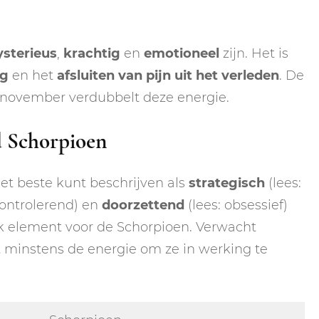
sterieus
,
krachtig
en
emotioneel
zijn. Het is
ng
en het
afsluiten van pijn uit het verleden
. De
 november verdubbelt deze energie.
d Schorpioen
het beste kunt beschrijven als
strategisch
(lees:
controlerend) en
doorzettend
(lees: obsessief)
jk element voor de Schorpioen. Verwacht
t minstens de energie om ze in werking te