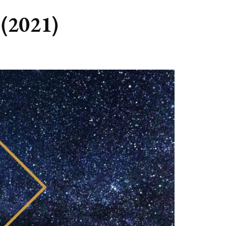
GASTBLOGGERS
 (2021)
GEZOCHT!
REVIEWS
INTERVIEWS
NIEUWS
(BULLET) JOURNALLING
SAMENWERKEN
DUURZAAMHEID
CONTACT
WILDPLUKKEN