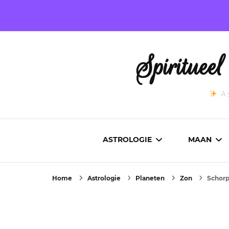
Spirituee
As
ASTROLOGIE
MAAN
Home
Astrologie
Planeten
Zon
Schorpi
ASTROCARTOGRAFIE
ACTUEL
GEBOORTEHOROSCOOP
MAANST