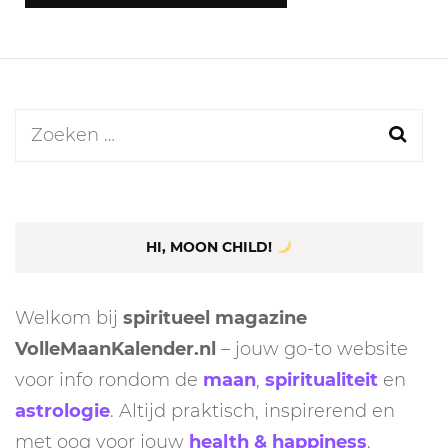
Zoeken
naar:
HI, MOON CHILD!
Welkom bij
spiritueel magazine
VolleMaanKalender.nl
– jouw go-to website
voor info rondom de
maan
,
spiritualiteit
en
astrologie
. Altijd praktisch, inspirerend en
met oog voor jouw
health & happiness
.