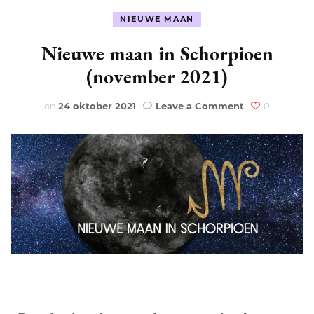
NIEUWE MAAN
Nieuwe maan in Schorpioen
(november 2021)
on
on
24 oktober 2021
Leave a Comment
0
Nieuwe
maan
in
Schorpioen
(november
2021)