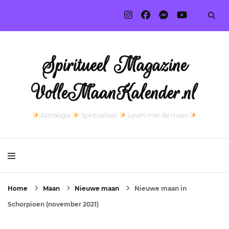
Spiritueel Magazine
VolleMaanKalender.nl
Astrologie
Spiritualiteit
Leven met de maan
Home
Maan
Nieuwe maan
Nieuwe maan in
Schorpioen (november 2021)