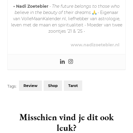
• Nadi Zoetebier
•
The future belongs to those who
believe in the beauty of their dreams
• Eigenaar
van VolleMaanKalender.nl, liefhebber van astrologie,
leven met de maan en spiritualiteit • Moeder van twee
zoontjes ’21 & ’25 •
www.nadizoetebier.nl
Review
Shop
Tarot
Tags:
Post
Navigation
Misschien vind je dit ook
leuk?