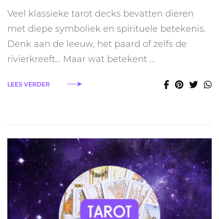
van
Veel klassieke tarot decks bevatten dieren
dieren
in
met diepe symboliek en spirituele betekenis.
tarot
Denk aan de leeuw, het paard of zelfs de
rivierkreeft… Maar wat betekent …
LEES VERDER