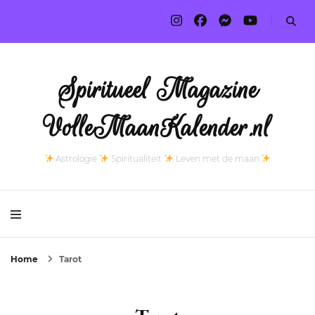
Spiritueel Magazine
VolleMaanKalender.nl
Astrologie
Spiritualiteit
Leven met de maan
Home
Tarot