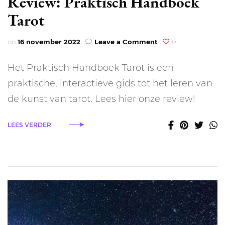
Review: Praktisch Handboek
Tarot
on
on
16 november 2022
Leave a Comment
0
Review:
Praktisch
Het Praktisch Handboek Tarot is een
Handboek
Tarot
praktische, interactieve gids tot het leren van
de kunst van tarot. Lees hier onze review!
LEES VERDER