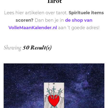
Tarot
Lees hier artikelen over tarot.
Spirituele items
scoren?
Dan ben je in
de shop van
VolleMaanKalender.nl
aan ’t goede adres!
50 Result(s)
Showing