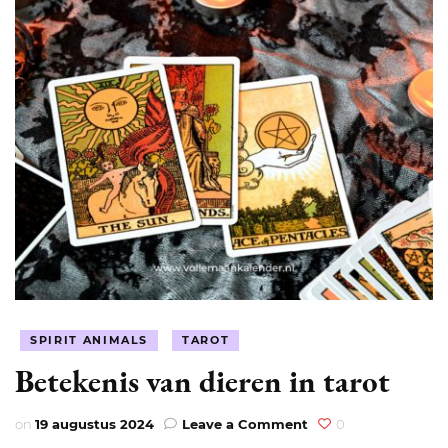
SPIRIT ANIMALS
TAROT
Betekenis van dieren in tarot
on
on
19 augustus 2024
Leave a Comment
0
Betekenis