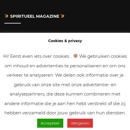
SPIRITUEEL MAGAZINE
Adverteren
Cookies & privacy
Contact
Hi! Eerst even iets over cookies...
We gebruiken cookies
om inhoud en advertenties te personaliseren en om ons
Gastbloggen
verkeer te analyseren. We delen ook informatie over je
Samenwerken
gebruik van onze site met onze advertentie- en
analysepartners, die deze kunnen combineren met
Cookies & Privacy
andere informatie die je aan hen hebt verstrekt of die zij
hebben verzameld door jouw gebruik van hun diensten.
Accepteer
Weigeren
© VolleMaanKalender.nl 2019 - 2025 // NadiZoetebier.nl //