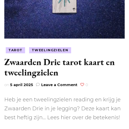
TAROT
TWEELINGZIELEN
Zwaarden Drie tarot kaart en
tweelingzielen
on
on
5 april 2025
Leave a Comment
0
Zwaarden
Drie
Heb je een tweelingzielen reading en krijg je
tarot
kaart
Zwaarden Drie in je legging? Deze kaart kan
en
best heftig zijn… Lees hier over de betekenis!
tweelingzielen