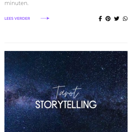
in
minuten.
15
minuten
LEES VERDER