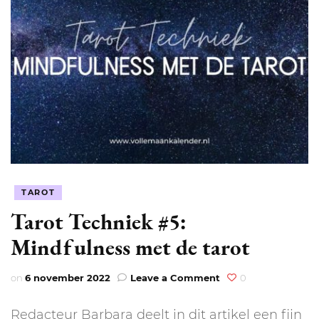
TAROT
Tarot Techniek #5:
Mindfulness met de tarot
on
on
6 november 2022
Leave a Comment
0
Tarot
Techniek
Redacteur Barbara deelt in dit artikel een fijn