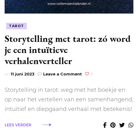
TAROT
Storytelling met tarot: zó word
je een intuïtieve
verhalenverteller
on
on
11 juni 2023
Leave a Comment
0
Storytelling
met
Storytelling in tarot: weg met het boekje en
tarot:
zó
op naar het vertellen van een samenhangend,
word
intuïtief en diepgaand verhaal met betekenis!
je
een
intuïtieve
LEES VERDER
verhalenverteller