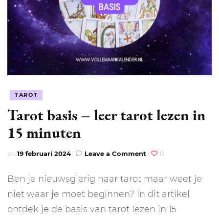
TAROT
Tarot basis – leer tarot lezen in
15 minuten
on
on
19 februari 2024
Leave a Comment
0
Tarot
basis
Ben je nieuwsgierig naar tarot maar weet je
–
leer
niet waar je moet beginnen? In dit artikel
tarot
ontdek je de basis van tarot lezen in 15
lezen