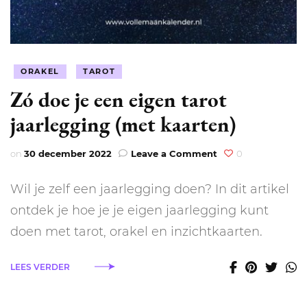
ORAKEL
TAROT
Zó doe je een eigen tarot
jaarlegging (met kaarten)
on
on
30 december 2022
Leave a Comment
0
Zó
doe
Wil je zelf een jaarlegging doen? In dit artikel
je
een
ontdek je hoe je je eigen jaarlegging kunt
eigen
doen met tarot, orakel en inzichtkaarten.
tarot
jaarlegging
(met
LEES VERDER
kaarten)