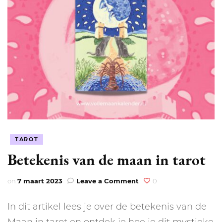
TAROT
Betekenis van de maan in tarot
on
on
7 maart 2023
Leave a Comment
0
Betekenis
van
In dit artikel lees je over de betekenis van de
de
maan
Maan in tarot en ontdek je hoe je dit mystieke