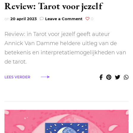
Review: Tarot voor jezelf
on
on
20 april 2023
Leave a Comment
0
Review:
Tarot
Review: in Tarot voor jezelf geeft auteur
voor
jezelf
Annick Van Damme heldere uitleg van de
betekenis en interpretatiemogelijkheden van
de tarot.
LEES VERDER