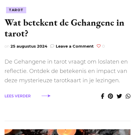
TAROT
Wat betekent de Gehangene in
tarot?
on
on
25 augustus 2024
Leave a Comment
0
Wat
betekent
De Gehangene in tarot vraagt om loslaten en
de
Gehangene
reflectie. Ontdek de betekenis en impact van
in
deze mysterieuze tarotkaart in je lezingen.
tarot?
LEES VERDER