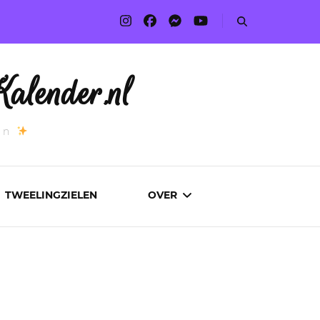
alender.nl
an
TWEELINGZIELEN
OVER
ADVERTEREN
AUTEURS