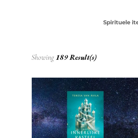
DIERENRIEM
VOLLE 
Spirituele i
PLANETEN &
NIEUWE
HEMELLICHAMEN
MAANF
ASTROLOGIE KALENDER
MAANT
189 Result(s)
Showing