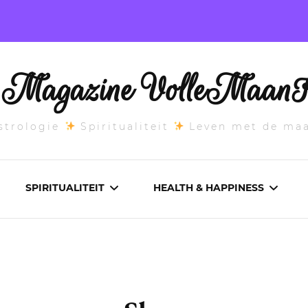
l Magazine VolleMaanK
trologie
Spiritualiteit
Leven met de ma
SPIRITUALITEIT
HEALTH & HAPPINESS
E MAANSTAND
CHAKRA’S
ADEMWERK
ANDEN 2026
DROMEN
AROMATHERAPIE
ASCENDANT