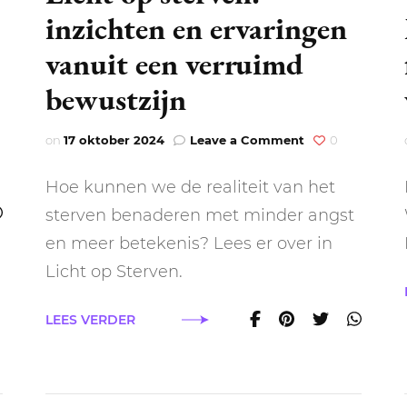
inzichten en ervaringen
vanuit een verruimd
haam
bewustzijn
on
on
17 oktober 2024
Leave a Comment
0
Licht
op
Hoe kunnen we de realiteit van het
sterven:
inzichten
sterven benaderen met minder angst
en
en meer betekenis? Lees er over in
ervaringen
vanuit
Licht op Sterven.
een
verruimd
LEES VERDER
bewustzijn