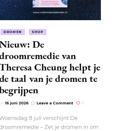
DROMEN
SHOP
Nieuw: De
droomremedie van
LEN
N
Theresa Cheung helpt je
de taal van je dromen te
EEL
begrijpen
on
on
16 juni 2026
Leave a Comment
0
Nieuw:
De
Woensdag 8 juli verschijnt De
droomremedie
van
droomremedie – Zet je dromen in om