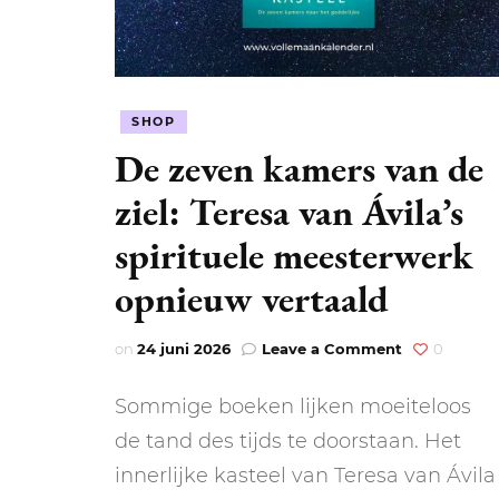
SHOP
De zeven kamers van de
ziel: Teresa van Ávila’s
spirituele meesterwerk
opnieuw vertaald
on
on
24 juni 2026
Leave a Comment
0
De
zeven
Sommige boeken lijken moeiteloos
kamers
van
de tand des tijds te doorstaan. Het
de
innerlijke kasteel van Teresa van Ávila
ziel: