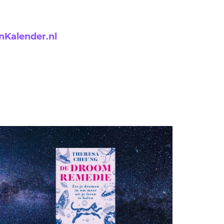
GASTBLOGGERS
GEZOCHT!
nKalender.nl
REVIEWS
INTERVIEWS
NIEUWS
(BULLET) JOURNALLING
SAMENWERKEN
DUURZAAMHEID
CONTACT
WILDPLUKKEN