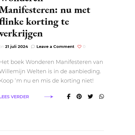
Manifesteren: nu met
flinke korting te
verkrijgen
on
on
21 juli 2024
Leave a Comment
0
Wonderen
Manifesteren:
Het boek Wonderen Manifesteren van
nu
met
Willemijn Welten is in de aanbieding.
flinke
Koop ‘m nu en mis de korting niet!
korting
te
verkrijgen
LEES VERDER