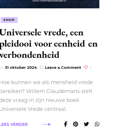
SHOP
Universele vrede, een
pleidooi voor eenheid en
verbondenheid
on
on
31 oktober 2024
Leave a Comment
0
;
Universele
vrede,
Hoe kunnen we als mensheid vrede
een
g
pleidooi
bereiken? Willem Glaudemans stelt
voor
deze vraag in zijn nieuwe boek
eenheid
en
Universele Vrede centraal.
verbondenheid
LEES VERDER