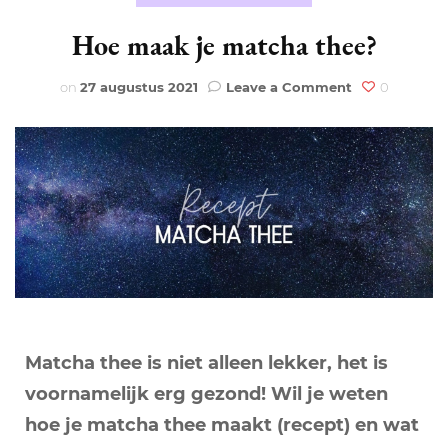
Hoe maak je matcha thee?
on
on
27 augustus 2021
Leave a Comment
0
Hoe
maak
je
matcha
thee?
Matcha thee is niet alleen lekker, het is
voornamelijk erg gezond! Wil je weten
hoe je matcha thee maakt (recept) en wat