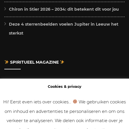
Chiron in Stier 2026 – 2034: dit betekent dit voor jou
Deze 4 sterrenbeelden voelen Jupiter in Leeuw het
sterkst
SPIRITUEEL MAGAZINE
Adverteren
Cookies & privacy
Contact
Hi! Eerst even iets over cookies...
We gebruiken cookies
om inhoud en advertenties te personaliseren en om ons
Gastbloggen
verkeer te analyseren. We delen ook informatie over je
Samenwerken