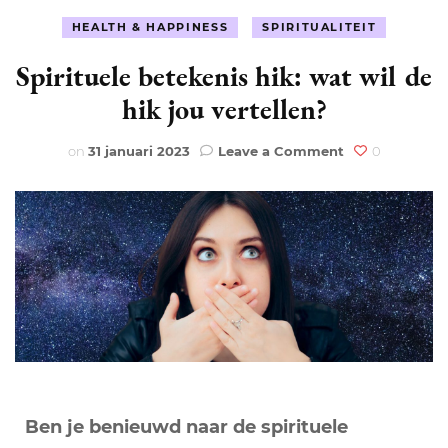
HEALTH & HAPPINESS
SPIRITUALITEIT
Spirituele betekenis hik: wat wil de
hik jou vertellen?
on
on
31 januari 2023
Leave a Comment
0
Spirituele
betekenis
hik:
wat
wil
de
hik
jou
vertellen?
Ben je benieuwd naar de spirituele