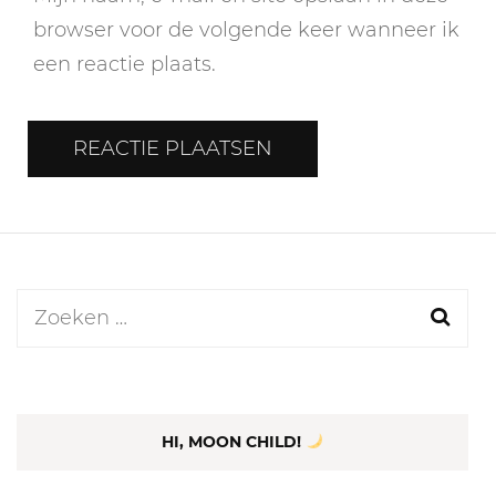
browser voor de volgende keer wanneer ik
een reactie plaats.
Zoeken
naar:
HI, MOON CHILD!