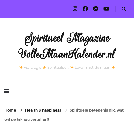
Spiritueel Magazine
VolleMaanKalender.nl
Astrologie
Spiritualiteit
Leven met de maan
Home
Health & happiness
Spirituele betekenis hik: wat
wil de hik jou vertellen?