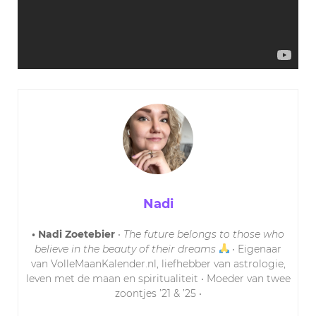
Nadi
• Nadi Zoetebier
•
The future belongs to those who
believe in the beauty of their dreams
• Eigenaar
van VolleMaanKalender.nl, liefhebber van astrologie,
leven met de maan en spiritualiteit • Moeder van twee
zoontjes ’21 & ’25 •