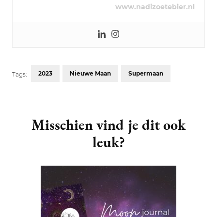
www.nadizoetebier.nl
2023
Nieuwe Maan
Supermaan
Tags:
Post
Navigation
Misschien vind je dit ook
leuk?