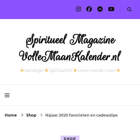
Spiritueel Magazine
VolleMaanKalender.nl
Astrologie
Spiritualiteit
Leven met de maan
Home
Shop
Najaar 2020 favorieten en cadeautips
SHOP