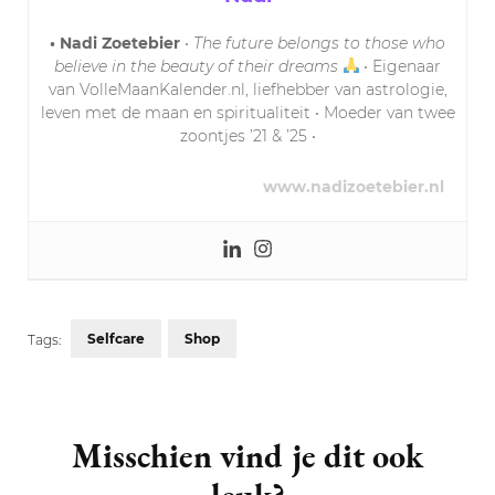
• Nadi Zoetebier
•
The future belongs to those who
believe in the beauty of their dreams
• Eigenaar
van VolleMaanKalender.nl, liefhebber van astrologie,
leven met de maan en spiritualiteit • Moeder van twee
zoontjes ’21 & ’25 •
www.nadizoetebier.nl
Selfcare
Shop
Tags:
Post
Navigation
Misschien vind je dit ook