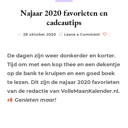
Najaar 2020 favorieten en
cadeautips
on
on
28 oktober 2020
Leave a Comment
0
Najaar
2020
favorieten
De dagen zijn weer donkerder en korter.
en
cadeautips
Tijd om met een kop thee en een dekentje
op de bank te kruipen en een goed boek
te lezen. Dit zijn de najaar 2020 favorieten
van de redactie van VolleMaanKalender.nl.
Genieten maar!