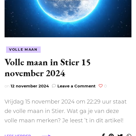
VOLLE MAAN
Volle maan in Stier 15
november 2024
on
on
12 november 2024
Leave a Comment
0
Volle
maan
Vrijdag 15 november 2024 om 22:29 uur staat
in
Stier
de volle maan in Stier. Wat ga je van deze
15
volle maan merken? Je leest ’t in dit artikel!
november
2024