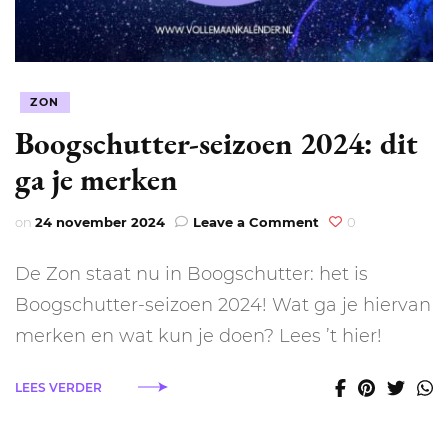
ZON
Boogschutter-seizoen 2024: dit
ga je merken
on
on
24 november 2024
Leave a Comment
0
Boogschutter-
seizoen
De Zon staat nu in Boogschutter: het is
2024:
dit
Boogschutter-seizoen 2024! Wat ga je hiervan
ga
merken en wat kun je doen? Lees ’t hier!
je
merken
LEES VERDER