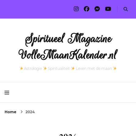
Spiritueel Magazine
VolleMaanKalender.nl
Astrologie
Spiritualiteit
Leven met de maan
Home
2024