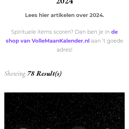
2024
Lees hier artikelen over 2024.
Spirituele items scoren? Dan ben je in
de
shop van VolleMaanKalender.nl
aan ’t goede
adres!
78 Result(s)
Showing