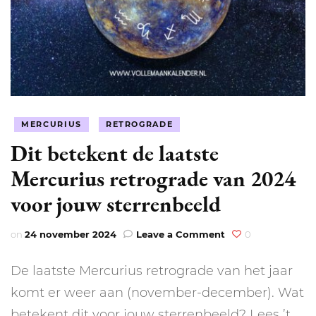
MERCURIUS
RETROGRADE
Dit betekent de laatste
Mercurius retrograde van 2024
voor jouw sterrenbeeld
on
on
24 november 2024
Leave a Comment
0
Dit
betekent
De laatste Mercurius retrograde van het jaar
de
laatste
komt er weer aan (november-december). Wat
Mercurius
betekent dit voor jouw sterrenbeeld? Lees ’t