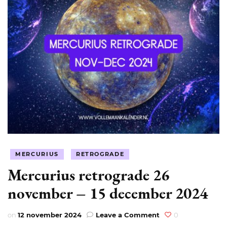
MERCURIUS
RETROGRADE
Mercurius retrograde 26
november – 15 december 2024
on
on
12 november 2024
Leave a Comment
0
Mercurius