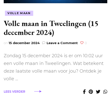
VOLLE MAAN
Volle maan in Tweelingen (15
december 2024)
on
on
15 december 2024
Leave a Comment
0
Volle
maan
Zondag 15 december 2024 is er om 10:02 uur
in
Tweelingen
een volle maan in Tweelingen. Wat betekent
(15
deze laatste volle maan voor jou? Ontdek je
december
2024)
volle …
LEES VERDER