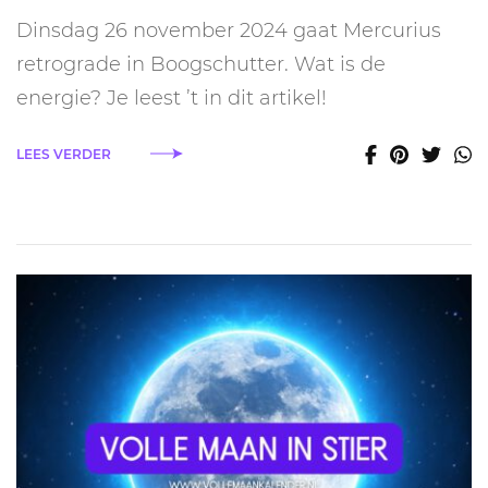
retrograde
Dinsdag 26 november 2024 gaat Mercurius
26
november
retrograde in Boogschutter. Wat is de
–
energie? Je leest ’t in dit artikel!
15
december
2024
LEES VERDER