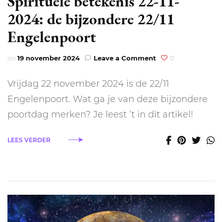
Spirituele betekenis 22-11-
2024: de bijzondere 22/11
Engelenpoort
on
on
19 november 2024
Leave a Comment
0
Spirituele
betekenis
Vrijdag 22 november 2024 is de 22/11
22-
11-
Engelenpoort. Wat ga je van deze bijzondere
2024:
poortdag merken? Je leest ’t in dit artikel!
de
bijzondere
22/11
LEES VERDER
Engelenpoort