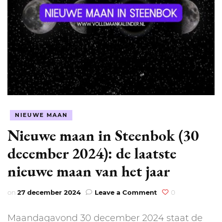
NIEUWE MAAN
Nieuwe maan in Steenbok (30
december 2024): de laatste
nieuwe maan van het jaar
on
on
27 december 2024
Leave a Comment
0
Nieuwe
maan
Maandagavond 30 december 2024 staat de
in