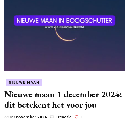
NIEUWE MAAN
Nieuwe maan 1 december 2024:
dit betekent het voor jou
op
on
29 november 2024
1 reactie
0
Nieuwe
maan