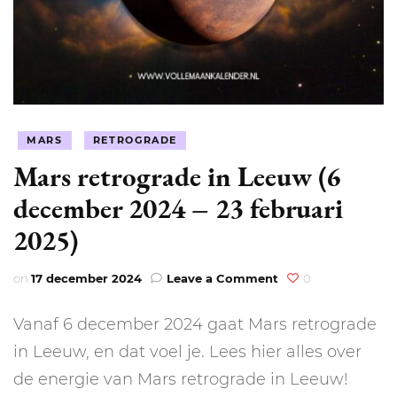
MARS
RETROGRADE
Mars retrograde in Leeuw (6
december 2024 – 23 februari
2025)
on
on
17 december 2024
Leave a Comment
0
Mars
retrograde
Vanaf 6 december 2024 gaat Mars retrograde
in
Leeuw
in Leeuw, en dat voel je. Lees hier alles over
(6
de energie van Mars retrograde in Leeuw!
december