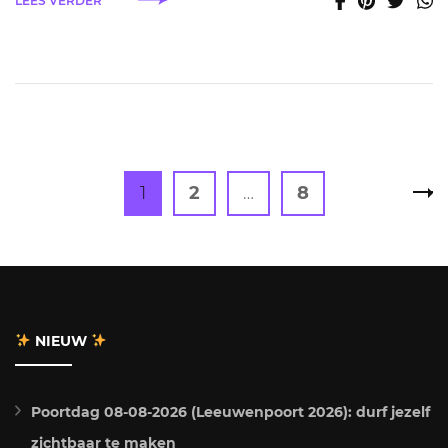
LEES VERDER
Berichten
Page
Page
Page
1
2
…
8
paginering
NIEUW
Poortdag 08-08-2026 (Leeuwenpoort 2026): durf jezelf
zichtbaar te maken