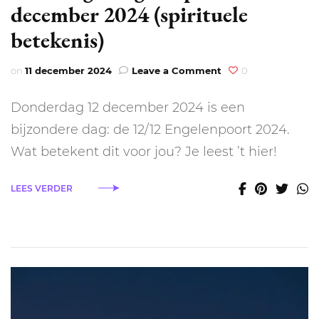
december 2024 (spirituele
betekenis)
on
on
11 december 2024
Leave a Comment
0
Krachtige
Engelenpoort:
Donderdag 12 december 2024 is een
12
december
bijzondere dag: de 12/12 Engelenpoort 2024.
2024
Wat betekent dit voor jou? Je leest ’t hier!
(spirituele
betekenis)
LEES VERDER