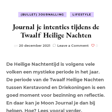
(BULLET) JOURNALLING
LIFESTYLE
Journal je intenties tijdens de
Twaalf Heilige Nachten
on
on
20 december 2021
Leave a Comment
0
Journal
je
intenties
De Heilige Nachtentijd is volgens vele
tijdens
de
volken een mystieke periode in het jaar.
Twaalf
De periode van de Twaalf Heilige Nachten
Heilige
Nachten
tussen Kerstavond en Driekoningen is een
goed moment voor bezinning en reflectie.
En daar kan je Moon Journal je dan bij
helpen. Hoe? Lees vooral verder.