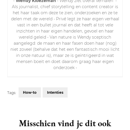
•
Wendy Kloezeman
• Wendy ziet overal verhalen
•
Als journalist, chief storytelling en content creator is
het haar taak om deze te zien, onderzoeken en ze te
delen met de wereld • Privé legt ze haar eigen verhaal
vast in een bullet journal en dat heeft al tot vele
inzichten in haar eigen handelen, gevoel en haar
wereld geleid • Van nature is Wendy sceptisch
aangelegd: de maan en haar fasen doen haar (nog)
niet zoveel (behalve dat het een fantastisch mooi licht
in onze natuur is), maar ze is geïntrigeerd in wat
mensen boeit en doet daarom graag haar eigen
onderzoek •
How-to
Intenties
Tags:
Post
Navigation
Misschien vind je dit ook