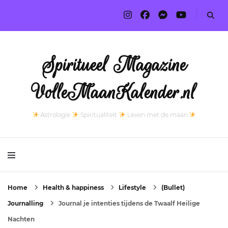
Spiritueel Magazine
VolleMaanKalender.nl
Astrologie
Spiritualiteit
Leven met de maan
Home
Health & happiness
Lifestyle
(Bullet)
Journalling
Journal je intenties tijdens de Twaalf Heilige
Nachten