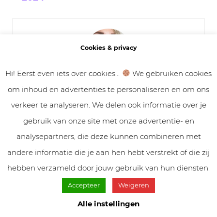
Cookies & privacy
Hi! Eerst even iets over cookies...
We gebruiken cookies
om inhoud en advertenties te personaliseren en om ons
Nadi
verkeer te analyseren. We delen ook informatie over je
• Nadi Zoetebier
•
The future belongs to those who
gebruik van onze site met onze advertentie- en
believe in the beauty of their dreams
• Eigenaar
analysepartners, die deze kunnen combineren met
van VolleMaanKalender.nl, liefhebber van astrologie,
leven met de maan en spiritualiteit • Moeder van twee
andere informatie die je aan hen hebt verstrekt of die zij
zoontjes ’21 & ’25 •
hebben verzameld door jouw gebruik van hun diensten.
www.nadizoetebier.nl
Accepteer
Weigeren
Alle instellingen