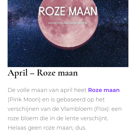
April – Roze maan
De volle maan van april heet
Roze maan
(Pink Moon) en is gebaseerd op het
verschijnen van de Vlambloem (Flox): een
roze bloem die in de lente verschijnt.
Helaas geen roze maan, dus.