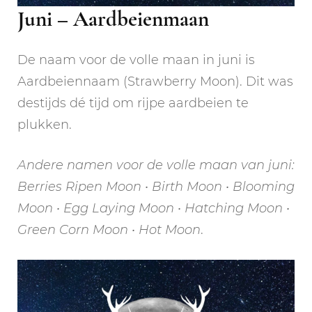
Juni – Aardbeienmaan
De naam voor de volle maan in juni is
Aardbeiennaam (Strawberry Moon). Dit was
destijds dé tijd om rijpe aardbeien te
plukken.
Andere namen voor de volle maan van juni:
Berries Ripen Moon • Birth Moon • Blooming
Moon • Egg Laying Moon • Hatching Moon •
Green Corn Moon • Hot Moon
.