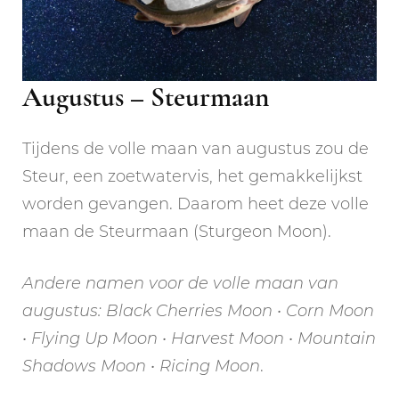
Augustus – Steurmaan
Tijdens de volle maan van augustus zou de
Steur, een zoetwatervis, het gemakkelijkst
worden gevangen. Daarom heet deze volle
maan de Steurmaan (Sturgeon Moon).
Andere namen voor de volle maan van
augustus: Black Cherries Moon • Corn Moon
• Flying Up Moon • Harvest Moon • Mountain
Shadows Moon • Ricing Moon
.