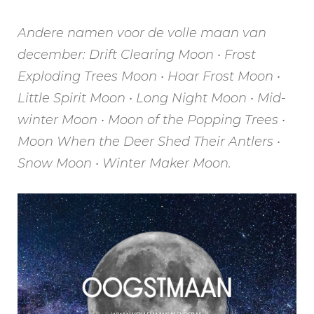
Andere namen voor de volle maan van
december: Drift Clearing Moon • Frost
Exploding Trees Moon • Hoar Frost Moon •
Little Spirit Moon • Long Night Moon • Mid-
winter Moon • Moon of the Popping Trees •
Moon When the Deer Shed Their Antlers •
Snow Moon • Winter Maker Moon.