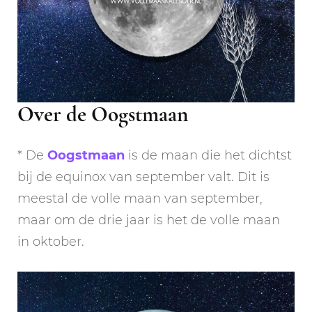
Over de Oogstmaan
* De
Oogstmaan
is de maan die het dichtst
bij de equinox van september valt. Dit is
meestal de volle maan van september,
maar om de drie jaar is het de volle maan
in oktober.