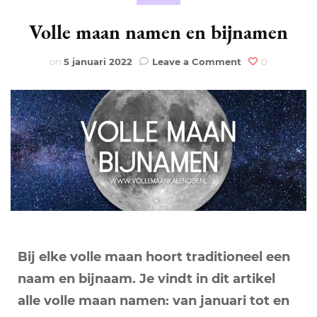
Volle maan namen en bijnamen
on
on
5 januari 2022
Leave a Comment
0
Volle
maan
namen
en
bijnamen
Bij elke volle maan hoort traditioneel een
naam en bijnaam. Je vindt in dit artikel
alle volle maan namen: van januari tot en