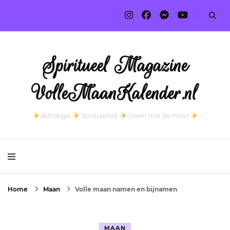
Spiritueel Magazine
VolleMaanKalender.nl
Astrologie
Spiritualiteit
Leven met de maan
Home
Maan
Volle maan namen en bijnamen
MAAN