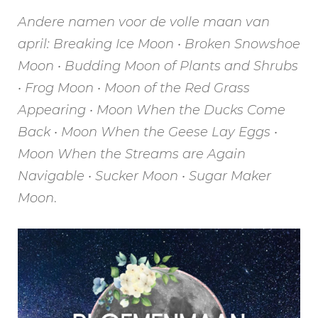
Andere namen voor de volle maan van
april: Breaking Ice Moon • Broken Snowshoe
Moon • Budding Moon of Plants and Shrubs
• Frog Moon • Moon of the Red Grass
Appearing • Moon When the Ducks Come
Back • Moon When the Geese Lay Eggs •
Moon When the Streams are Again
Navigable • Sucker Moon • Sugar Maker
Moon
.