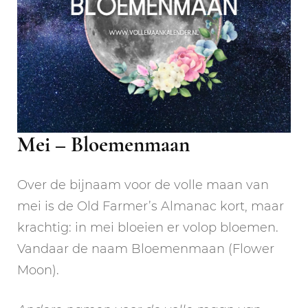
Mei – Bloemenmaan
Over de bijnaam voor de volle maan van
mei is de Old Farmer’s Almanac kort, maar
krachtig: in mei bloeien er volop bloemen.
Vandaar de naam Bloemenmaan (Flower
Moon).