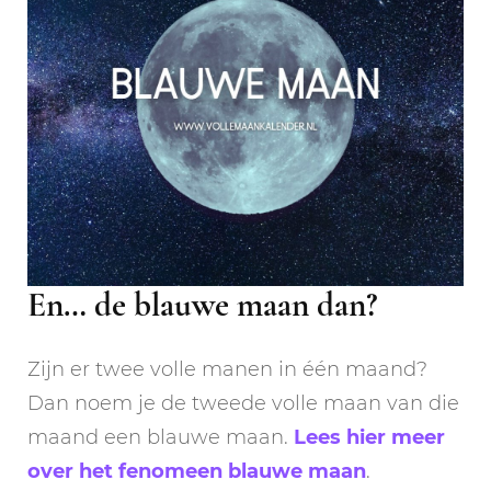
En… de blauwe maan dan?
Zijn er twee volle manen in één maand?
Dan noem je de tweede volle maan van die
maand een blauwe maan.
Lees hier meer
over het fenomeen blauwe maan
.