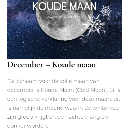
December – Koude maan
De bijnaam voor de volle maan van
december is Koude Maan (Cold Moon). Er is
een logische verklaring voor deze maan: dit
is namelijk de maand waarin de winterkou
zijn greep krijgt en de nachten lang en
donker worden.