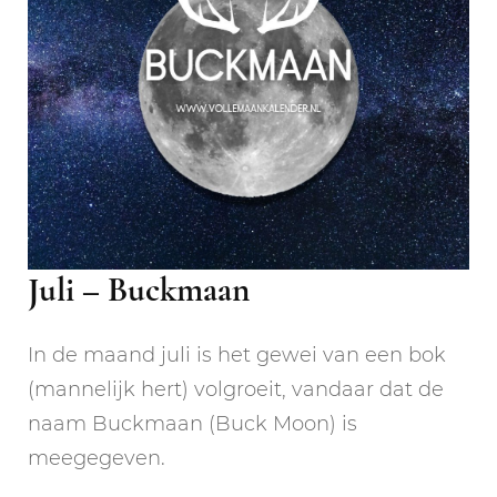
Juli – Buckmaan
In de maand juli is het gewei van een bok
(mannelijk hert) volgroeit, vandaar dat de
naam Buckmaan (Buck Moon) is
meegegeven.