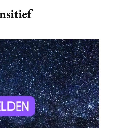
GASTBLOGGERS
nsitief
GEZOCHT!
REVIEWS
INTERVIEWS
NIEUWS
(BULLET) JOURNALLING
SAMENWERKEN
DUURZAAMHEID
CONTACT
WILDPLUKKEN