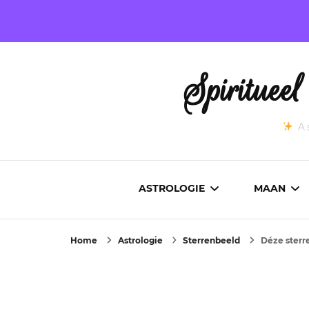
Spirituee
As
ASTROLOGIE
MAAN
Home
Astrologie
Sterrenbeeld
Déze sterr
ASTROCARTOGRAFIE
ACTUEL
GEBOORTEHOROSCOOP
MAANST