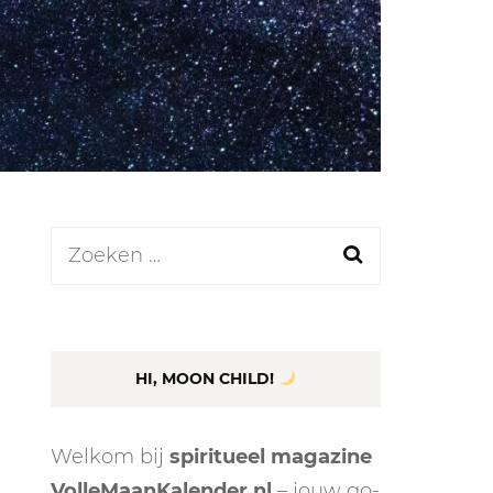
LEN
N
Zoeken
naar:
EEL
HI, MOON CHILD!
Welkom bij
spiritueel magazine
VolleMaanKalender.nl
– jouw go-