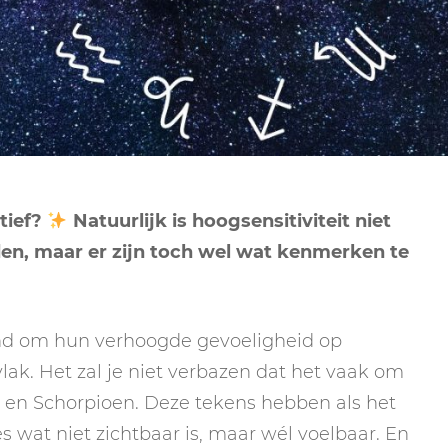
NEPTUNUS
ORAKEL
NEGENDE HUIS
PLUTO
RITUELEN
TIENDE HUIS
NIEUWE MAAN
CHIRON
SPIRIT ANIMALS
RITUELEN
ELFDE HUIS
MAAN
TAROT
VOLLE MAAN RITUE
TWAALFDE HUIS
TAROT TECHNIEKE
tief?
Natuurlijk is hoogsensitiviteit niet
MERCURIUS
lden, maar er zijn toch wel wat kenmerken te
RETROGRADE RITU
d om hun verhoogde gevoeligheid op
vlak. Het zal je niet verbazen dat het vaak om
en en Schorpioen. Deze tekens hebben als het
s wat niet zichtbaar is, maar wél voelbaar. En