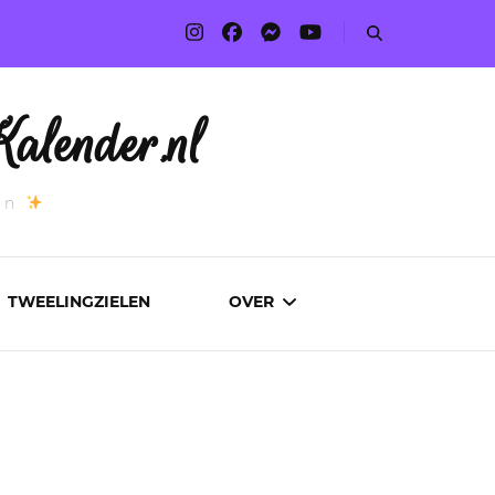
alender.nl
an
TWEELINGZIELEN
OVER
ADVERTEREN
AUTEURS