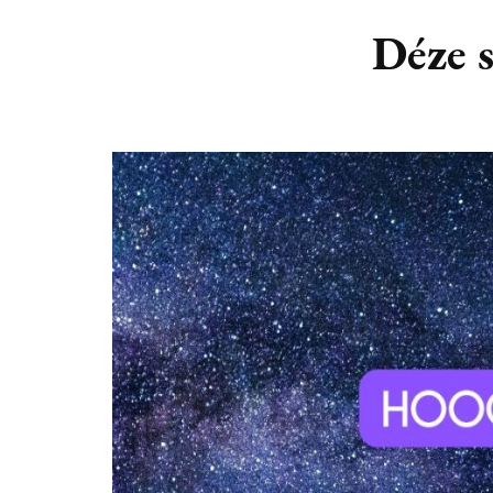
DIERENRIEM
VOLLE 
Déze s
PLANETEN &
NIEUWE
HEMELLICHAMEN
MAANF
ASTROLOGIE KALENDER
MAANT