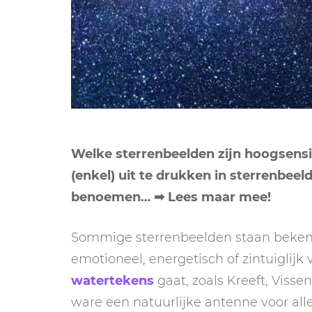
Welke sterrenbeelden zijn hoogsensi
(enkel) uit te drukken in sterrenbee
benoemen… ➡ Lees maar mee!
Sommige sterrenbeelden staan beken
emotioneel, energetisch of zintuiglijk 
watertekens
gaat, zoals Kreeft, Viss
ware een natuurlijke antenne voor alle