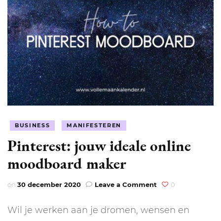
BUSINESS
MANIFESTEREN
Pinterest: jouw ideale online
moodboard maker
on
on
30 december 2020
Leave a Comment
0
Pinterest:
jouw
Wil je werken aan je dromen, wensen en
ideale