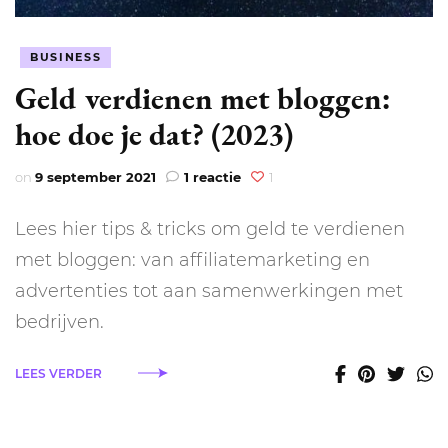
BUSINESS
Geld verdienen met bloggen:
hoe doe je dat? (2023)
op
on
9 september 2021
1 reactie
1
Geld
verdienen
Lees hier tips & tricks om geld te verdienen
met
bloggen:
met bloggen: van affiliatemarketing en
hoe
advertenties tot aan samenwerkingen met
doe
je
bedrijven.
dat?
(2023)
LEES VERDER