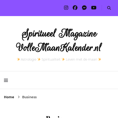
Spiritueel Magazine
VolleMaanKalender.nl
Astrologie
Spiritualiteit
Leven met de maan
Home
Business