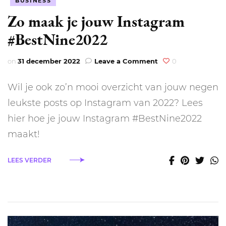
BUSINESS
Zo maak je jouw Instagram
#BestNine2022
on
on
31 december 2022
Leave a Comment
0
Zo
maak
Wil je ook zo’n mooi overzicht van jouw negen
je
jouw
leukste posts op Instagram van 2022? Lees
Instagram
hier hoe je jouw Instagram #BestNine2022
#BestNine2022
maakt!
LEES VERDER