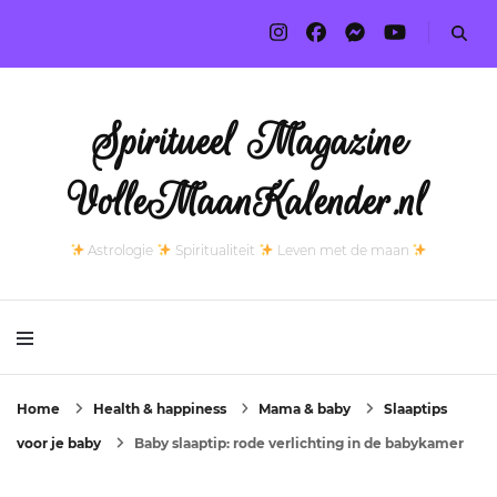
Spiritueel Magazine
VolleMaanKalender.nl
Astrologie
Spiritualiteit
Leven met de maan
Home
Health & happiness
Mama & baby
Slaaptips
voor je baby
Baby slaaptip: rode verlichting in de babykamer