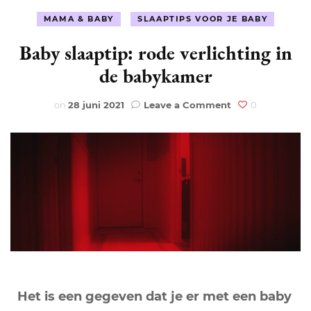
MAMA & BABY
SLAAPTIPS VOOR JE BABY
Baby slaaptip: rode verlichting in
de babykamer
on
on
28 juni 2021
Leave a Comment
0
Baby
slaaptip:
rode
verlichting
in
de
babykamer
Het is een gegeven dat je er met een baby