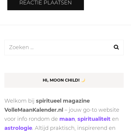
Zoeken
naar:
HI, MOON CHILD!
Welkom bij
spiritueel magazine
VolleMaanKalender.nl
– jouw go-to website
voor info rondom de
maan
,
spiritualiteit
en
astrologie
. Altijd praktisch, inspirerend en