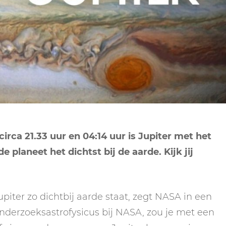
NEPTUNUS
2022)
ORAKEL
NEGENDE HUIS
PLUTO
RITUELEN
TIENDE HUIS
NIEUWE MAAN
CHIRON
SPIRIT ANIMALS
RITUELEN
ELFDE HUIS
MAAN
TAROT
VOLLE MAAN RITUE
TWAALFDE HUIS
TAROT TECHNIEKE
MERCURIUS
RETROGRADE RITU
ca 21.33 uur en 04:14 uur is Jupiter met het
e planeet het dichtst bij de aarde. Kijk jij
Jupiter zo dichtbij aarde staat, zegt NASA in een
derzoeksastrofysicus bij NASA, zou je met een