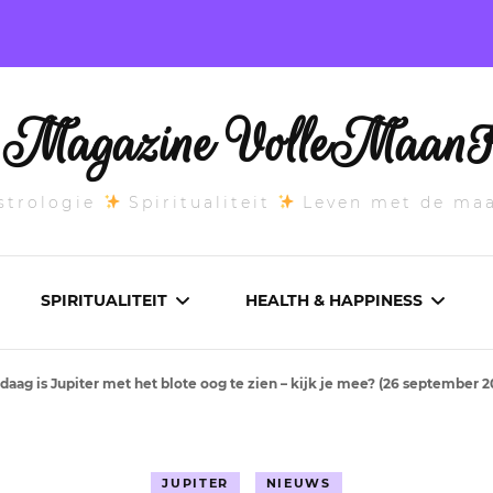
l Magazine VolleMaanK
trologie
Spiritualiteit
Leven met de ma
SPIRITUALITEIT
HEALTH & HAPPINESS
daag is Jupiter met het blote oog te zien – kijk je mee? (26 september 2
E MAANSTAND
CHAKRA’S
ADEMWERK
ANDEN 2026
DROMEN
AROMATHERAPIE
JUPITER
NIEUWS
ASCENDANT