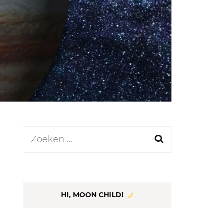
LEN
N
EEL
Zoeken
naar:
HI, MOON CHILD!