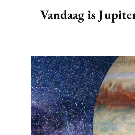
DIERENRIEM
VOLLE 
Vandaag is Jupiter
PLANETEN &
NIEUWE
HEMELLICHAMEN
MAANF
ASTROLOGIE KALENDER
MAANT