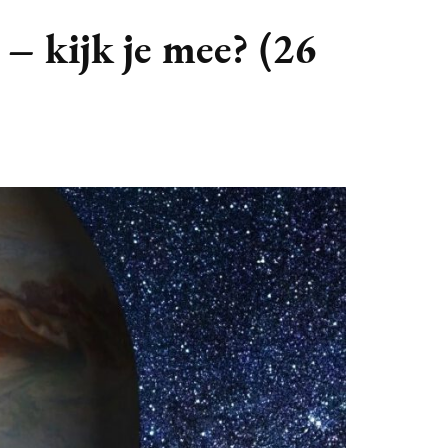
GASTBLOGGERS
 – kijk je mee? (26
GEZOCHT!
REVIEWS
INTERVIEWS
NIEUWS
(BULLET) JOURNALLING
SAMENWERKEN
DUURZAAMHEID
CONTACT
WILDPLUKKEN