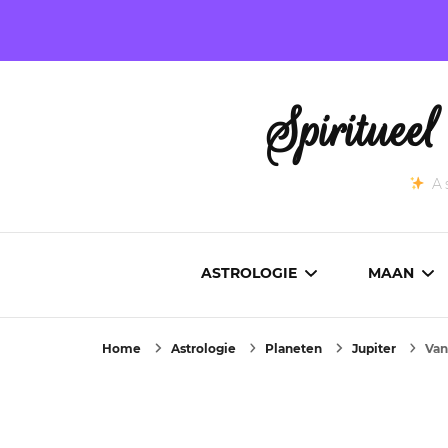
Spirituee
As
ASTROLOGIE
MAAN
Home
Astrologie
Planeten
Jupiter
Van
ASTROCARTOGRAFIE
ACTUEL
GEBOORTEHOROSCOOP
MAANST