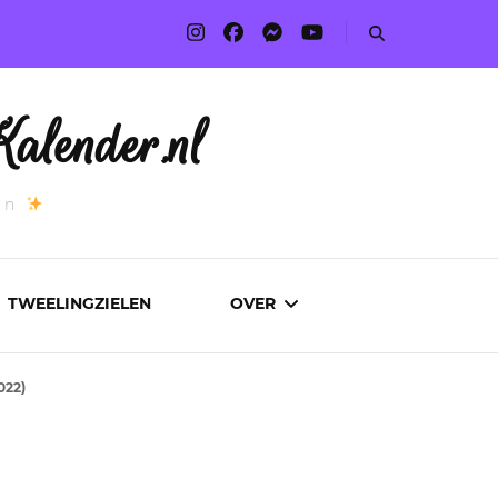
alender.nl
an
TWEELINGZIELEN
OVER
022)
ADVERTEREN
AUTEURS