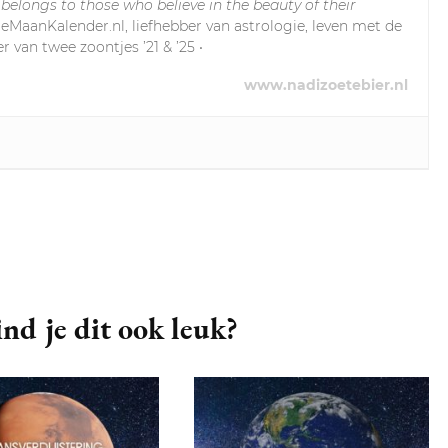
 belongs to those who believe in the beauty of their
leMaanKalender.nl, liefhebber van astrologie, leven met de
r van twee zoontjes ’21 & ’25 •
www.nadizoetebier.nl
nd je dit ook leuk?