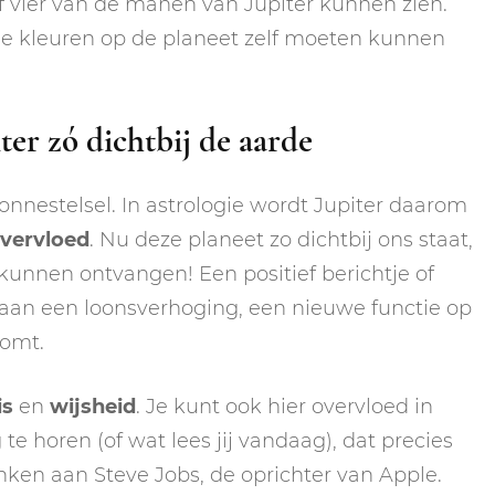
of vier van de manen van Jupiter kunnen zien.
 de kleuren op de planeet zelf moeten kunnen
ter zó dichtbij de aarde
zonnestelsel. In astrologie wordt Jupiter daarom
vervloed
. Nu deze planeet zo dichtbij ons staat,
unnen ontvangen! Een positief berichtje of
j aan een loonsverhoging, een nieuwe functie op
komt.
is
en
wijsheid
. Je kunt ook hier overvloed in
te horen (of wat lees jij vandaag), dat precies
denken aan Steve Jobs, de oprichter van Apple.