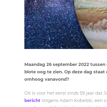
Maandag 26 september 2022 tussen cir
blote oog te zien. Op deze dag staat d
omhoog vanavond?
Dit is voor het eerst sinds 59 jaar dat 
bericht
Volgens Adam Kobelski, een on