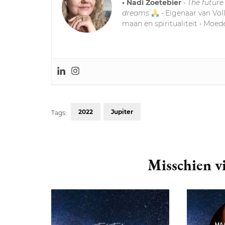
• Nadi Zoetebier
•
The future
dreams
• Eigenaar van Vol
maan en spiritualiteit • Moede
2022
Jupiter
Tags:
Post
Navigation
Misschien vi