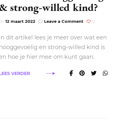
& strong-willed kind?
on
on
12 maart 2022
Leave a Comment
0
Wat
is
In dit artikel lees je meer over wat een
een
hooggevoelig
hooggevoelig en strong-willed kind is
g?
&
en hoe je hier mee om kunt gaan.
strong-
willed
kind?
LEES VERDER