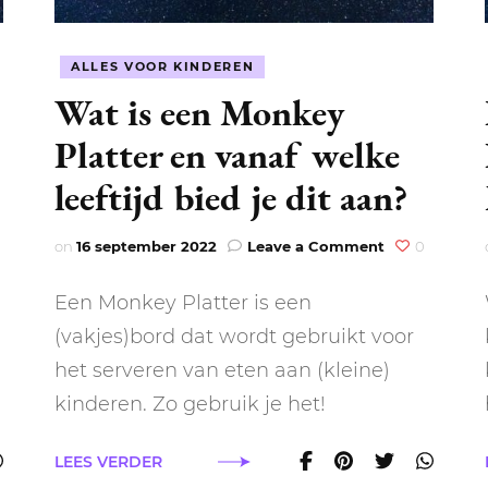
ALLES VOOR KINDEREN
Wat is een Monkey
Platter en vanaf welke
leeftijd bied je dit aan?
on
on
16 september 2022
Leave a Comment
0
Wat
klaas
is
Een Monkey Platter is een
laat
een
esteer
Monkey
(vakjes)bord dat wordt gebruikt voor
Platter
het serveren van eten aan (kleine)
en
vanaf
kinderen. Zo gebruik je het!
welke
leeftijd
LEES VERDER
bied
je