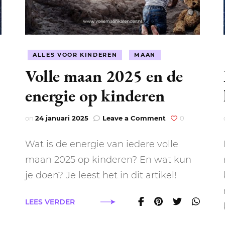
NEPTUNUS
ORAKEL
NEGENDE HUIS
PLUTO
RITUELEN
TIENDE HUIS
NIEUWE MAAN
ALLES VOOR KINDEREN
MAAN
CHIRON
SPIRIT ANIMALS
RITUELEN
Volle maan 2025 en de
ELFDE HUIS
MAAN
TAROT
energie op kinderen
VOLLE MAAN RITUE
TWAALFDE HUIS
TAROT TECHNIEKE
MERCURIUS
on
on
24 januari 2025
Leave a Comment
0
Volle
RETROGRADE RITU
maan
Wat is de energie van iedere volle
2025
en
maan 2025 op kinderen? En wat kun
de
je doen? Je leest het in dit artikel!
kaartendecks
energie
op
kinderen
LEES VERDER
n