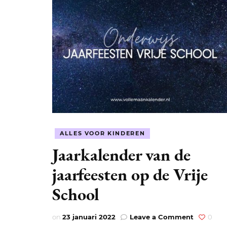
ALLES VOOR KINDEREN
Jaarkalender van de
jaarfeesten op de Vrije
School
on
on
23 januari 2022
Leave a Comment
0
Jaarkale