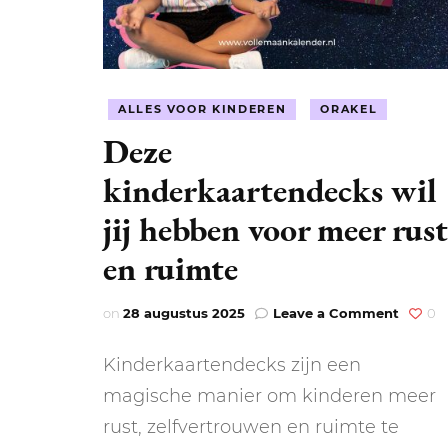
ALLES VOOR KINDEREN
ORAKEL
Deze
kinderkaartendecks wil
jij hebben voor meer rust
en ruimte
on
on
28 augustus 2025
Leave a Comment
0
Deze
kinder
Kinderkaartendecks zijn een
wil
jij
magische manier om kinderen meer
hebbe
rust, zelfvertrouwen en ruimte te
voor