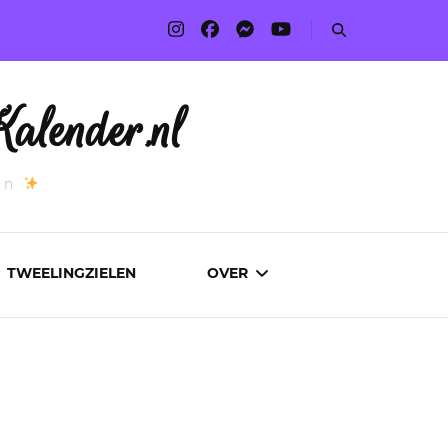
alender.nl
an
TWEELINGZIELEN
OVER
ADVERTEREN
AUTEURS