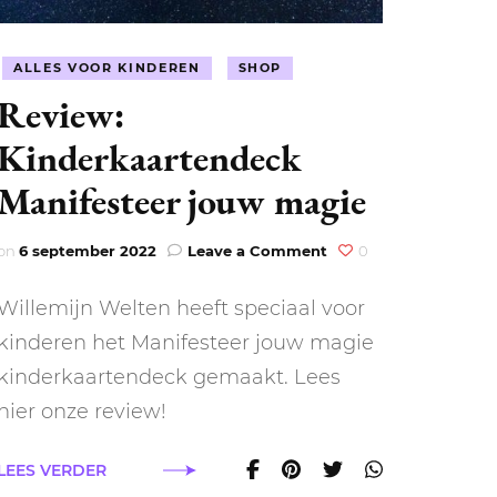
ALLES VOOR KINDEREN
SHOP
Review:
Kinderkaartendeck
Manifesteer jouw magie
on
on
6 september 2022
Leave a Comment
0
Review:
Kinderkaartendeck
Willemijn Welten heeft speciaal voor
Manifesteer
jouw
kinderen het Manifesteer jouw magie
magie
kinderkaartendeck gemaakt. Lees
hier onze review!
LEES VERDER