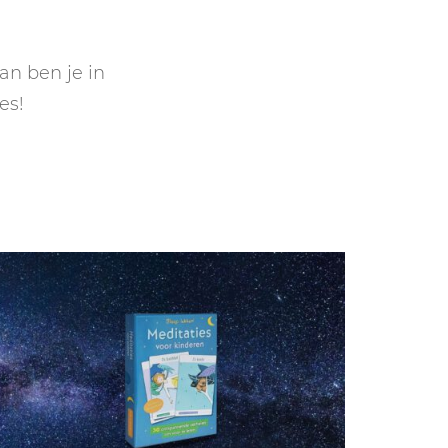
GASTBLOGGERS
GEZOCHT!
n ben je in
es!
REVIEWS
INTERVIEWS
NIEUWS
(BULLET) JOURNALLING
SAMENWERKEN
DUURZAAMHEID
CONTACT
WILDPLUKKEN