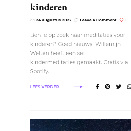
kinderen
on
on
24 augustus 2022
Leave a Comment
0
Gratis
medita
Ben je op zoek naar meditaties voor
voor
kinder
kinderen? Goed nieuws! Willemijn
Welten heeft een set
kindermeditaties gemaakt. Gratis via
Spotify.
LEES VERDER