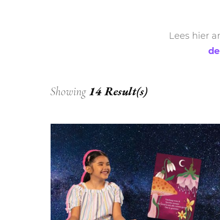
DIERENRIEM
VOLLE 
Lees hier a
PLANETEN &
NIEUWE
de
HEMELLICHAMEN
MAANF
ASTROLOGIE KALENDER
MAANT
14 Result(s)
Showing