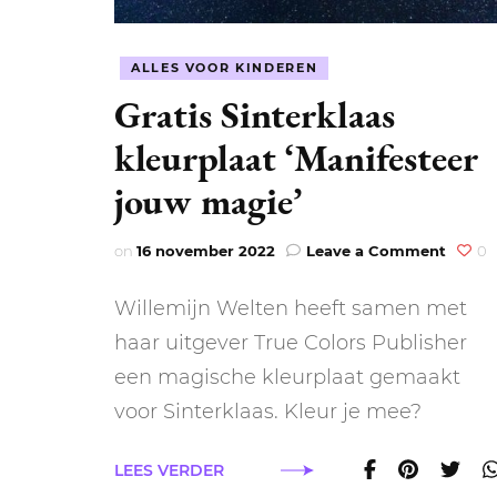
ALLES VOOR KINDEREN
Gratis Sinterklaas
kleurplaat ‘Manifesteer
jouw magie’
on
on
16 november 2022
Leave a Comment
0
Gratis
Sinter
Willemijn Welten heeft samen met
kleurp
‘Manif
haar uitgever True Colors Publisher
jouw
een magische kleurplaat gemaakt
magie’
voor Sinterklaas. Kleur je mee?
LEES VERDER