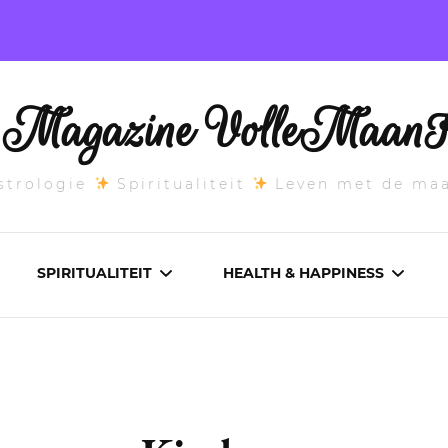
l Magazine VolleMaanK
trologie
Spiritualiteit
Leven met de ma
SPIRITUALITEIT
HEALTH & HAPPINESS
E MAANSTAND
CHAKRA’S
ADEMWERK
ANDEN 2026
DROMEN
AROMATHERAPIE
ASCENDANT