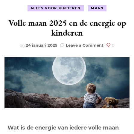
ALLES VOOR KINDEREN
MAAN
Volle maan 2025 en de energie op
kinderen
on
on
24 januari 2025
Leave a Comment
0
Volle
maan
2025
en
de
energie
op
kinderen
Wat is de energie van iedere volle maan