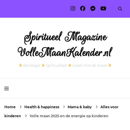
Spiritueel Magazine
VolleMaanKalender.nl
Astrologie
Spiritualiteit
Leven met de maan
Home
Health & happiness
Mama & baby
Alles voor
kinderen
Volle maan 2025 en de energie op kinderen