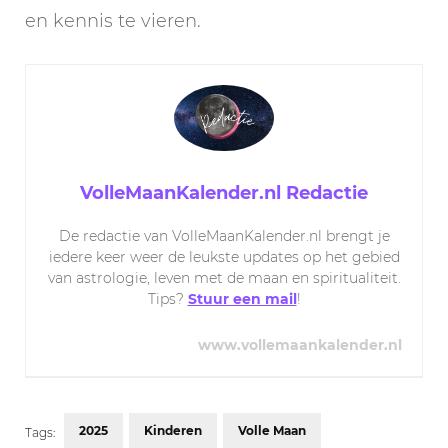
en kennis te vieren.
VolleMaanKalender.nl Redactie
De redactie van VolleMaanKalender.nl brengt je
iedere keer weer de leukste updates op het gebied
van astrologie, leven met de maan en spiritualiteit.
Tips?
Stuur een mail
!
www.vollemaankalender.nl
2025
Kinderen
Volle Maan
Tags: