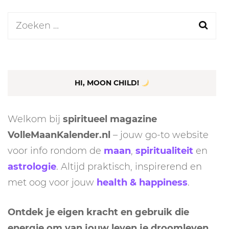
Zoeken
naar:
HI, MOON CHILD!
Welkom bij
spiritueel magazine
VolleMaanKalender.nl
– jouw go-to website
voor info rondom de
maan
,
spiritualiteit
en
astrologie
. Altijd praktisch, inspirerend en
met oog voor jouw
health & happiness
.
Ontdek je eigen kracht en gebruik die
energie om van jouw leven je droomleven