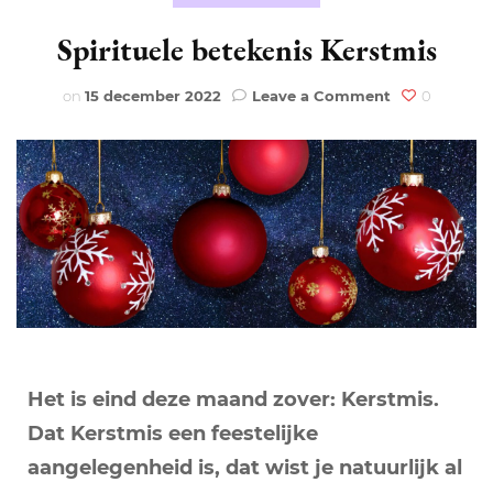
Spirituele betekenis Kerstmis
on
on
15 december 2022
Leave a Comment
0
Spirituele
betekenis
Kerstmis
Het is eind deze maand zover: Kerstmis.
Dat Kerstmis een feestelijke
aangelegenheid is, dat wist je natuurlijk al