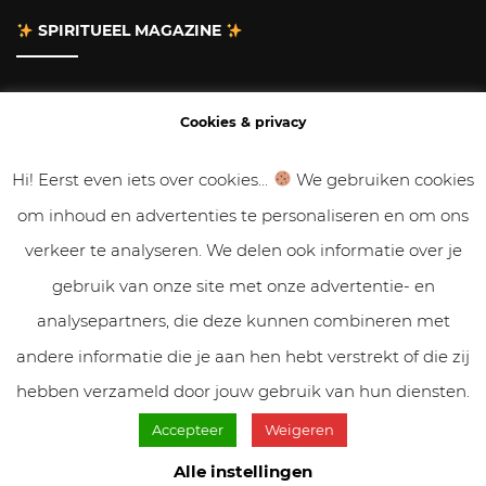
SPIRITUEEL MAGAZINE
Adverteren
Cookies & privacy
Contact
Hi! Eerst even iets over cookies...
We gebruiken cookies
om inhoud en advertenties te personaliseren en om ons
Gastbloggen
verkeer te analyseren. We delen ook informatie over je
Samenwerken
gebruik van onze site met onze advertentie- en
analysepartners, die deze kunnen combineren met
Cookies & Privacy
andere informatie die je aan hen hebt verstrekt of die zij
hebben verzameld door jouw gebruik van hun diensten.
Accepteer
Weigeren
© VolleMaanKalender.nl 2019 - 2025 // NadiZoetebier.nl //
Cookiebeleid & privacy
Alle instellingen