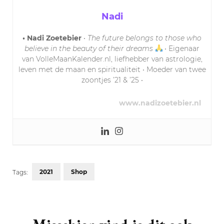
Nadi
• Nadi Zoetebier
•
The future belongs to those who
believe in the beauty of their dreams
• Eigenaar
van VolleMaanKalender.nl, liefhebber van astrologie,
leven met de maan en spiritualiteit • Moeder van twee
zoontjes ’21 & ’25 •
www.nadizoetebier.nl
2021
Shop
Tags:
Post
Navigation