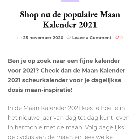
Shop nu de populaire Maan
Kalender 2021
on
on
25 november 2020
Leave a Comment
0
Shop
nu
de
Ben je op zoek naar een fijne kalender
populaire
Maan
voor 2021? Check dan de Maan Kalender
Kalender
2021 scheurkalender voor je dagelijkse
2021
dosis maan-inspiratie!
In de Maan Kalender 2021 lees je hoe je in
het nieuwe jaar van dag tot dag kunt leven
in harmonie met de maan. Volg dagelijks
de cyclus van de maan en lees welke