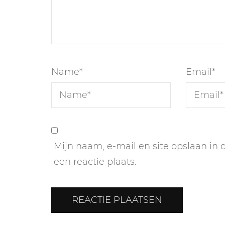
Name
*
Email
*
Mijn naam, e-mail en site opslaan in
een reactie plaats.