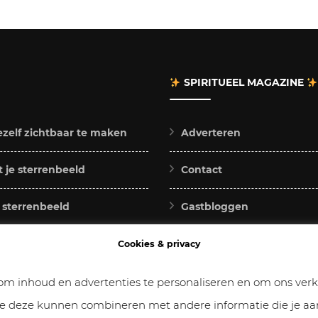
SPIRITUEEL MAGAZINE
ezelf zichtbaar te maken
Adverteren
 je sterrenbeeld
Contact
e sterrenbeeld
Gastbloggen
voor jou
Samenwerken
Cookies & privacy
uw het sterkst
Cookies & Privacy
m inhoud en advertenties te personaliseren en om ons verke
die deze kunnen combineren met andere informatie die je aan