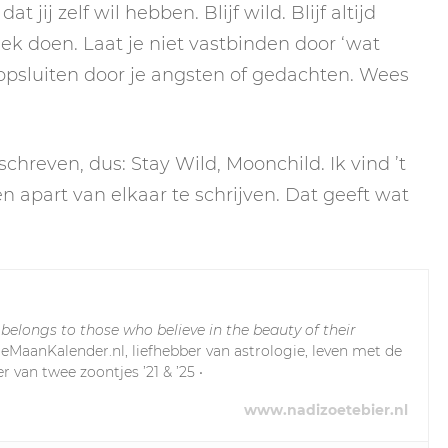
 jij zelf wil hebben. Blijf wild. Blijf altijd
ek doen. Laat je niet vastbinden door ‘wat
et opsluiten door je angsten of gedachten. Wees
hreven, dus: Stay Wild, Moonchild. Ik vind ’t
 apart van elkaar te schrijven. Dat geeft wat
 belongs to those who believe in the beauty of their
leMaanKalender.nl, liefhebber van astrologie, leven met de
r van twee zoontjes ’21 & ’25 •
www.nadizoetebier.nl