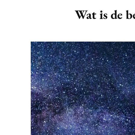
DIERENRIEM
VOLLE 
Wat is de b
PLANETEN &
NIEUWE
HEMELLICHAMEN
MAANF
ASTROLOGIE KALENDER
MAANT