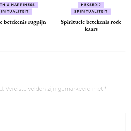
TH & HAPPINESS
HEKSERIJ
PIRITUALITEIT
SPIRITUALITEIT
le betekenis rugpijn
Spirituele betekenis rode
kaars
d.
Vereiste velden zijn gemarkeerd met
*