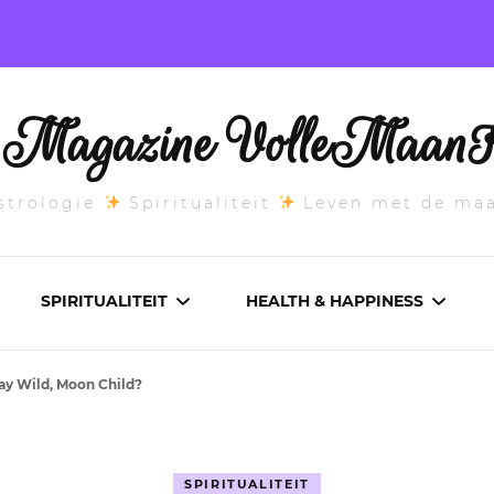
l Magazine VolleMaanK
trologie
Spiritualiteit
Leven met de ma
SPIRITUALITEIT
HEALTH & HAPPINESS
tay Wild, Moon Child?
E MAANSTAND
CHAKRA’S
ADEMWERK
ANDEN 2026
DROMEN
AROMATHERAPIE
SPIRITUALITEIT
ASCENDANT