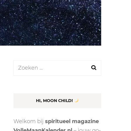
LEN
N
Zoeken
naar:
EEL
HI, MOON CHILD!
Welkom bij
spiritueel magazine
VolleMaanKalender.nl
– jouw go-