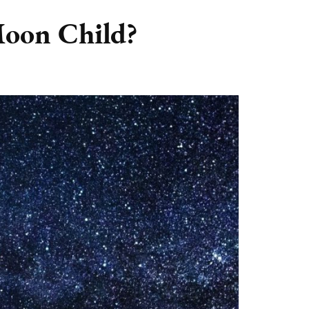
GASTBLOGGERS
 Moon Child?
GEZOCHT!
REVIEWS
INTERVIEWS
NIEUWS
(BULLET) JOURNALLING
SAMENWERKEN
DUURZAAMHEID
CONTACT
WILDPLUKKEN