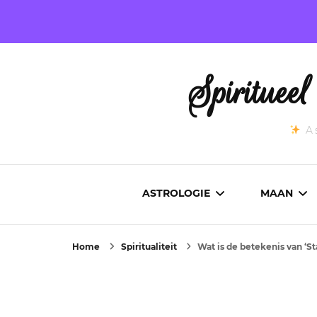
Spirituee
As
ASTROLOGIE
MAAN
Home
Spiritualiteit
Wat is de betekenis van ‘S
ASTROCARTOGRAFIE
ACTUEL
GEBOORTEHOROSCOOP
MAANST