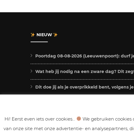
NIEUW
Poortdag 08-08-2026 (Leeuwenpoort): durf j
Wat heb jij nodig na een zware dag? Dit zegt
Dit doe jij als je overprikkeld bent, volgens j
Chiron in Stier 2026 – 2034: dit betekent dit 
Deze 4 sterrenbeelden voelen Jupiter in Lee
Hi! Eerst even iets over cookies...
We gebruiken cookies o
van onze site met onze advertentie- en analysepartners, 