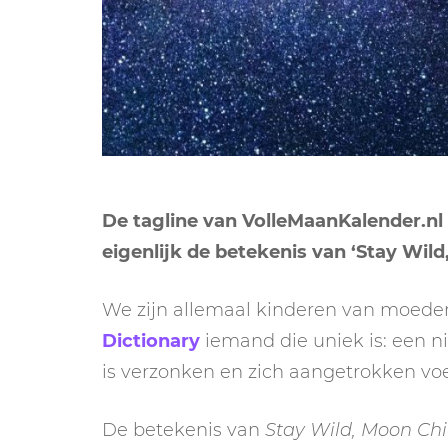
De tagline van VolleMaanKalender.nl i
eigenlijk de betekenis van ‘Stay Wil
We zijn allemaal kinderen van moede
Dictionary
iemand die uniek is: een ni
is verzonken en zich aangetrokken voe
De betekenis van
Stay Wild, Moon Chi