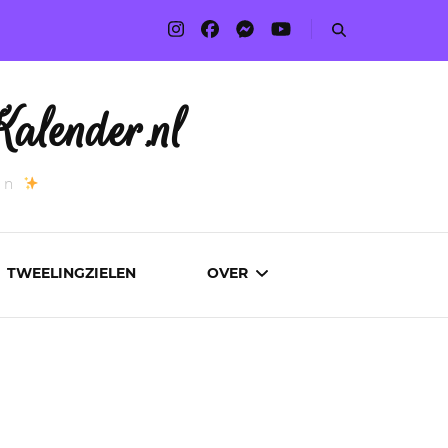
alender.nl
an
TWEELINGZIELEN
OVER
ADVERTEREN
AUTEURS