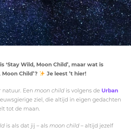
NEPTUNUS
ORAKEL
NEGENDE HUIS
PLUTO
RITUELEN
TIENDE HUIS
NIEUWE MAAN
CHIRON
SPIRIT ANIMALS
RITUELEN
ELFDE HUIS
MAAN
TAROT
VOLLE MAAN RITUE
TWAALFDE HUIS
TAROT TECHNIEKE
s ‘Stay Wild, Moon Child’, maar wat is
MERCURIUS
d, Moon Child’?
Je leest ’t hier!
RETROGRADE RITU
r natuur. Een
moon child
is volgens de
Urban
euwsgierige ziel, die altijd in eigen gedachten
lt tot de maan.
ld
is als dat jij – als
moon child
– altijd jezelf